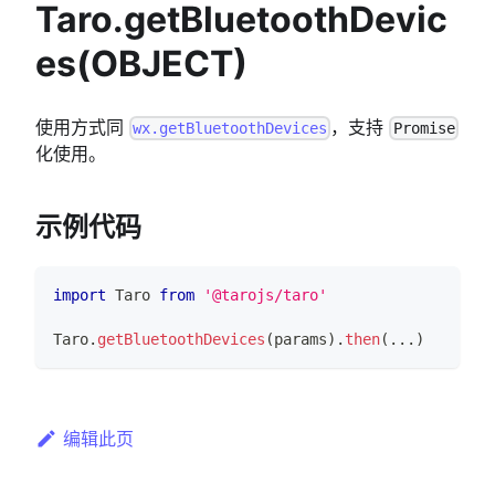
Taro.getBluetoothDevic
es(OBJECT)
使用方式同
，支持
wx.getBluetoothDevices
Promise
化使用。
示例代码
import
Taro
from
'@tarojs/taro'
Taro
.
getBluetoothDevices
(
params
)
.
then
(
...
)
编辑此页