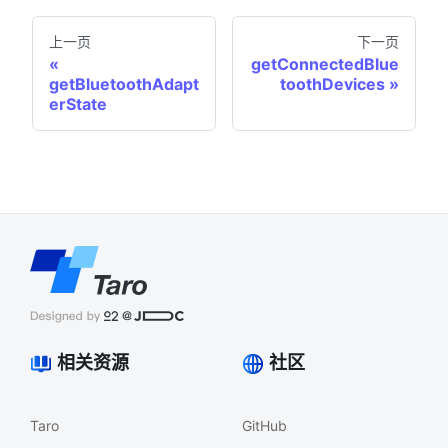
上一页
下一页
getConnectedBlue
getBluetoothAdapt
toothDevices
erState
相关资源
社区
Taro
GitHub