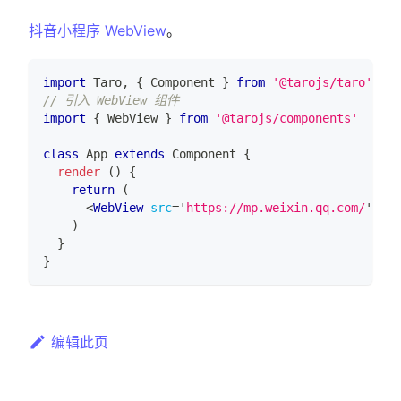
抖音小程序 WebView
。
import
Taro
,
{
Component
}
from
'@tarojs/taro'
// 引入 WebView 组件
import
{
WebView
}
from
'@tarojs/components'
class
App
extends
Component
{
render
(
)
{
return
(
<
WebView
src
=
'
https://mp.weixin.qq.com/
'
/>
)
}
}
编辑此页