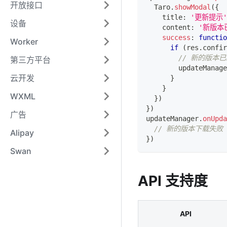
开放接口
Taro
.
showModal
(
{
    title
:
'更新提示'
设备
    content
:
'新版本
success
:
functio
Worker
if
(
res
.
confir
// 新的版本已
第三方平台
        updateManage
云开发
}
}
WXML
}
)
}
)
广告
updateManager
.
onUpda
// 新的版本下载失败
Alipay
}
)
Swan
API 支持度
API