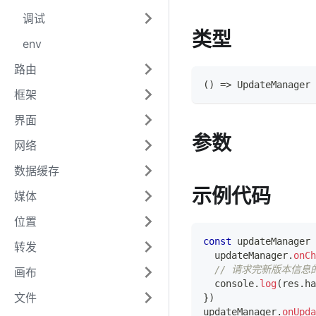
调试
类型
env
路由
(
)
=>
UpdateManager
框架
界面
参数
网络
数据缓存
示例代码
媒体
位置
const
 updateManager 
转发
  updateManager
.
onCh
// 请求完新版本信息
画布
console
.
log
(
res
.
ha
文件
}
)
updateManager
.
onUpda