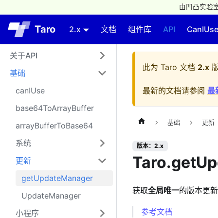
由凹凸实验室
Taro
2.x
文档
组件库
API
CanIUs
关于API
此为
Taro 文档
2.x
版
基础
canIUse
最新的文档请参阅
最
base64ToArrayBuffer
基础
更新
arrayBufferToBase64
系统
版本：2.x
Taro.getU
更新
getUpdateManager
获取
全局唯一
的版本更新
UpdateManager
参考文档
小程序