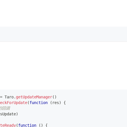
=
Taro
.
getUpdateManager
(
)
eckForUpdate
(
function
(
res
)
{
的回调
sUpdate
)
teReady
(
function
(
)
{