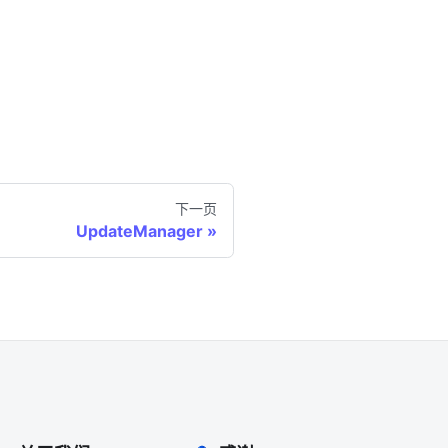
下一页
UpdateManager