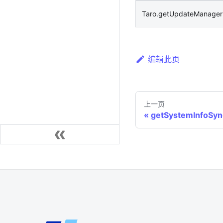
Taro.getUpdateManager
编辑此页
上一页
getSystemInfoSyn