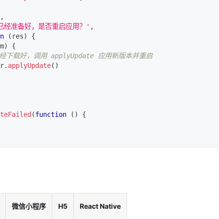
,
已经准备好，是否重启应用？'
,
n
(
res
)
{
m
)
{
经下载好，调用 applyUpdate 应用新版本并重启
r
.
applyUpdate
(
)
teFailed
(
function
(
)
{
微信小程序
H5
React Native