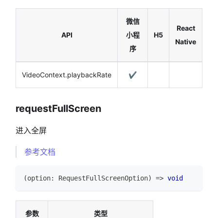
微信
React
API
小程
H5
Native
序
VideoContext.playbackRate
✔️
requestFullScreen
进入全屏
参考文档
(
option
:
RequestFullScreenOption
)
=>
void
参数
类型