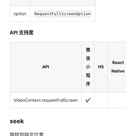
option
RequestFullScreenOption
API 支持度
微
信
React
API
小
H5
Native
程
序
VideoContext.requestFullScreen
✔️
seek
跳转到指定位置