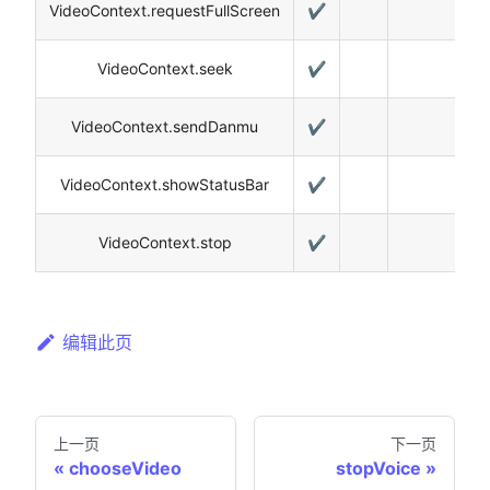
VideoContext.requestFullScreen
✔️
VideoContext.seek
✔️
VideoContext.sendDanmu
✔️
VideoContext.showStatusBar
✔️
VideoContext.stop
✔️
编辑此页
上一页
下一页
chooseVideo
stopVoice