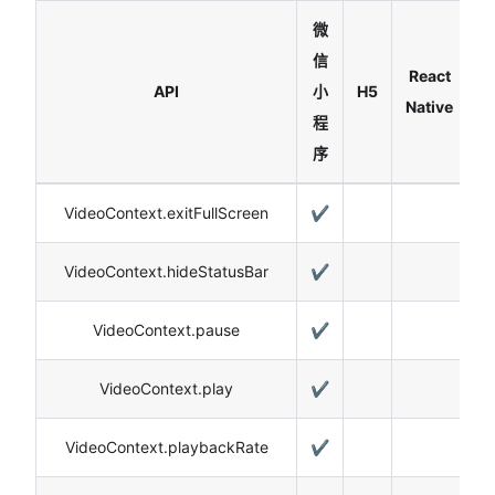
微
信
React
API
小
H5
Native
程
序
VideoContext.exitFullScreen
✔️
VideoContext.hideStatusBar
✔️
VideoContext.pause
✔️
VideoContext.play
✔️
VideoContext.playbackRate
✔️