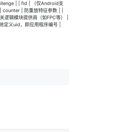
e | | fid | （仅Android支
ter | 防重放特征参数 | |
 指纹以及相关逻辑模块提供商（如FPC等） |
oid系统定义uid，即应用程序编号 |