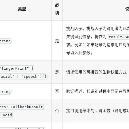
必
类型
填
挑战因子。挑战因子为调用者为此
关键识别信息，将作为
resultJS
是
tring
求。例如：如果场景为请求用户对
号填入此参数。
"fingerPrint" |
是
请求使用的可接受的生物认证方式
facial" | "speech")[]
否
验证描述，即识别过程中显示在界
tring
res: CallbackResult)
否
接口调用结束的回调函数（调用成
> void