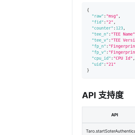
{
"raw"
:
"msg"
,
"fid"
:
"2"
,
"counter"
:
123
,
"tee_n"
:
"TEE Name"
"tee_v"
:
"TEE Versi
"fp_n"
:
"Fingerprin
"fp_v"
:
"Fingerprin
"cpu_id"
:
"CPU Id"
,
"uid"
:
"21"
}
API 支持度
API
Taro.startSoterAuthentic