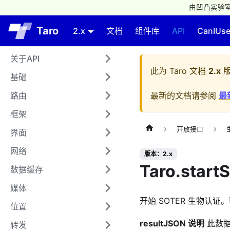
由凹凸实验室
Taro
2.x
文档
组件库
API
CanIUs
关于API
此为
Taro 文档
2.x
版
基础
路由
最新的文档请参阅
最
框架
开放接口
界面
网络
版本：2.x
Taro.start
数据缓存
媒体
开始 SOTER 生物认
位置
resultJSON 说明
此数据
转发