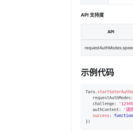
API 支持度
API
requestAuthModes.spee
示例代码
Taro
.
startSoterAuthe
   requestAuthModes
:
   challenge
:
'12345
   authContent
:
'请
success
:
function
}
)