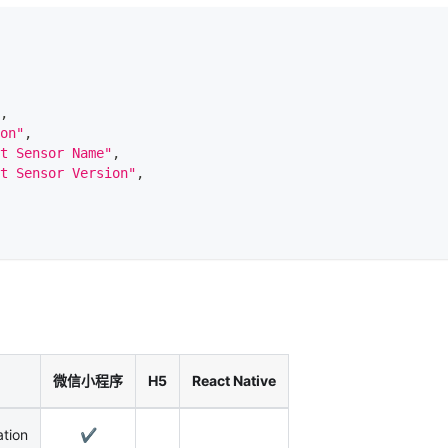
,
on"
,
t Sensor Name"
,
t Sensor Version"
,
微信小程序
H5
React Native
ation
✔️