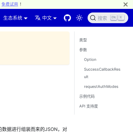
免费试用
！
生态系统
中文
K
搜索
类型
参数
Option
SuccessCallbackRes
ult
requestAuthModes
示例代码
API 支持度
成的数据进行组装而来的JSON，对