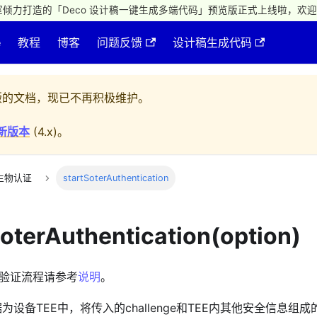
倾力打造的「Deco 设计稿一键生成多端代码」预览版正式上线啦，欢迎
e
教程
博客
问题反馈
设计稿生成代码
的文档，现已不再积极维护。
新版本
(
4.x
)。
生物认证
startSoterAuthentication
SoterAuthentication(option)
证。验证流程请参考
说明
。
为设备TEE中，将传入的challenge和TEE内其他安全信息组