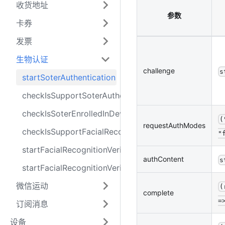
收货地址
参数
卡券
发票
生物认证
challenge
s
startSoterAuthentication
checkIsSupportSoterAuthentication
checkIsSoterEnrolledInDevice
(
requestAuthModes
checkIsSupportFacialRecognition
"
startFacialRecognitionVerify
authContent
s
startFacialRecognitionVerifyAndUploadVideo
微信运动
(
complete
=
订阅消息
设备