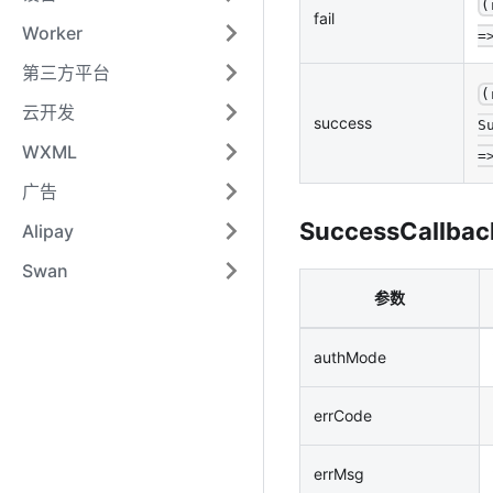
(
fail
Worker
=
第三方平台
(
云开发
success
S
WXML
=
广告
SuccessCallbac
Alipay
Swan
参数
authMode
errCode
errMsg