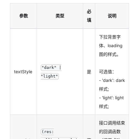
必
参数
类型
说明
填
下拉背景字
体、loading
图的样式。
"dark" |
textStyle
是
可选值：
"light"
- 'dark': dark
样式;
- 'light': light
样式;
接口调用结束
的回调函数
(res: