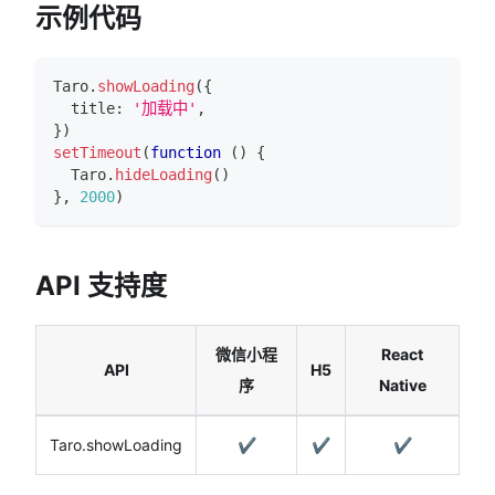
示例代码
Taro
.
showLoading
(
{
  title
:
'加载中'
,
}
)
setTimeout
(
function
(
)
{
Taro
.
hideLoading
(
)
}
,
2000
)
API 支持度
微信小程
React
API
H5
序
Native
Taro.showLoading
✔️
✔️
✔️