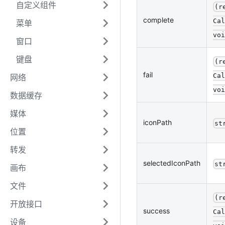
自定义组件
(r
complete
Cal
菜单
voi
窗口
键盘
(r
fail
Cal
网络
voi
数据缓存
媒体
iconPath
st
位置
转发
selectedIconPath
st
画布
文件
(r
开放接口
success
Cal
设备