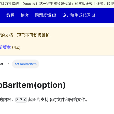
倾力打造的「Deco 设计稿一键生成多端代码」预览版正式上线啦，欢迎
e
教程
博客
问题反馈
设计稿生成代码
的文档，现已不再积极维护。
新版本
(
4.x
)。
ar
setTabBarItem
bBarItem(option)
项的内容，
起图片支持临时文件和网络文件。
2.7.0