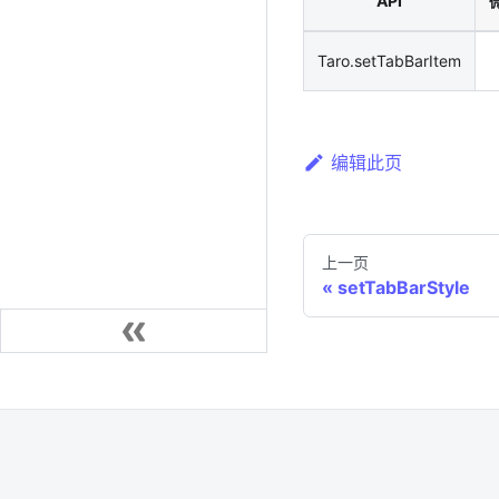
API
Taro.setTabBarItem
编辑此页
上一页
setTabBarStyle