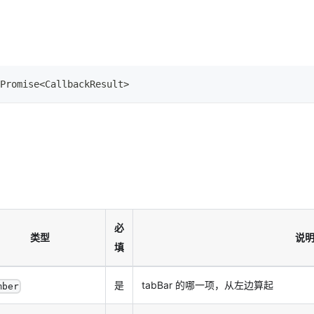
Promise
<
CallbackResult
>
必
类型
说
填
是
tabBar 的哪一项，从左边算起
mber