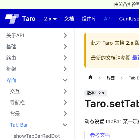
由凹凸实验室
Taro
2.x
文档
组件库
API
CanIUs
关于API
此为
Taro 文档
2.x
版
基础
路由
最新的文档请参阅
最
框架
界面
Tab B
界面
交互
版本：2.x
Taro.setTa
导航栏
背景
动态设置 tabBar 某一
Tab Bar
参考文档
showTabBarRedDot