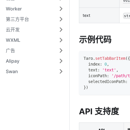
voi
Worker
text
st
第三方平台
云开发
示例代码
WXML
广告
Taro
.
setTabBarItem
(
{
Alipay
  index
:
0
,
  text
:
'text'
,
Swan
  iconPath
:
'/path/t
  selectedIconPath
:
}
)
API 支持度