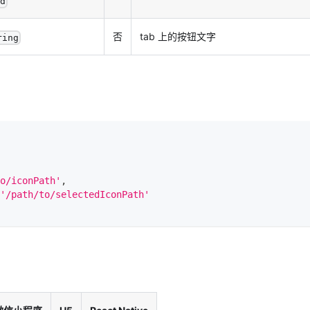
d
否
tab 上的按钮文字
ring
o/iconPath'
,
'/path/to/selectedIconPath'