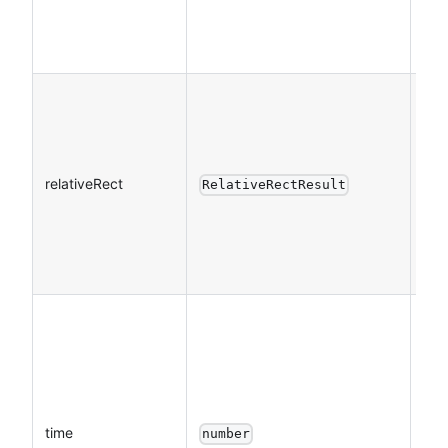
边
界
参
照
区
relativeRect
域
RelativeRectResult
的
边
界
相
交
检
测
time
时
number