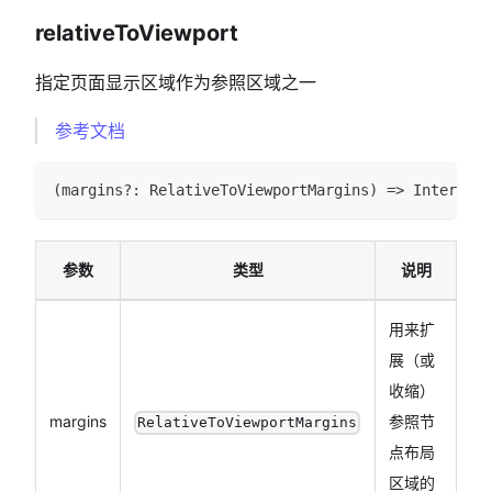
relativeToViewport
指定页面显示区域作为参照区域之一
参考文档
(
margins
?
:
RelativeToViewportMargins
)
=>
Intersect
参数
类型
说明
用来扩
展（或
收缩）
margins
参照节
RelativeToViewportMargins
点布局
区域的