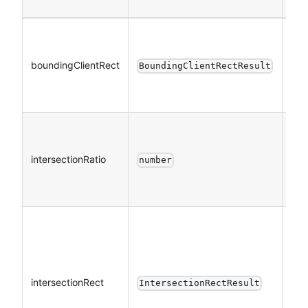
目
标
boundingClientRect
BoundingClientRectResult
边
界
相
交
intersectionRatio
number
比
例
相
交
区
intersectionRect
域
IntersectionRectResult
的