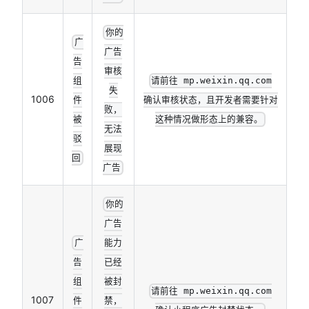
你的
广
广告
告
审核
组
请前往 mp.weixin.qq.com
失
1006
件
确认审核状态，且开发者需要针对
败，
被
这种情况做形态上的兼容。
无法
驳
展现
回
广告
你的
广告
广
能力
告
已经
组
被封
请前往 mp.weixin.qq.com
1007
件
禁，