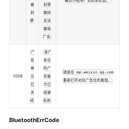
确认小程序广告封禁状态。
被
封禁
封
期间
禁
无法
展现
广告
广
该广
告
告位
单
的广
请前往 mp.weixin.qq.com
1008
元
告能
重新打开对应广告位的展现。
已
力已
关
经被
闭
关闭
BluetoothErrCode