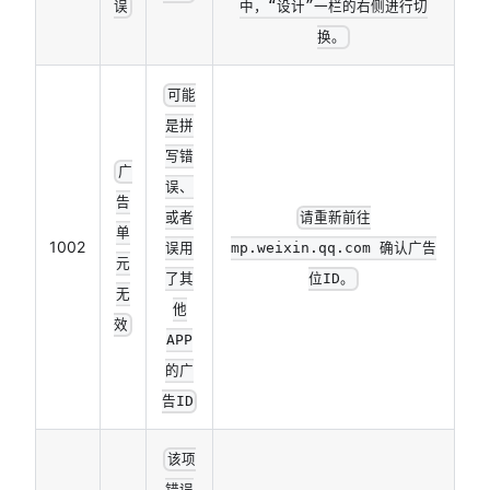
误
中，“设计”一栏的右侧进行切
换。
可能
是拼
写错
广
误、
告
或者
请重新前往
单
1002
误用
mp.weixin.qq.com 确认广告
元
了其
位ID。
无
他
效
APP
的广
告ID
该项
错误