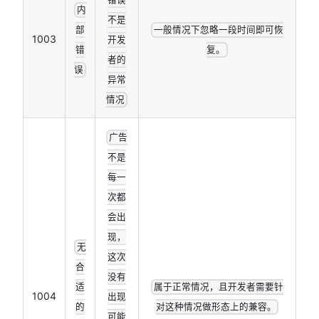
内
不是
部
一般情况下忽略一段时间即可恢
1003
开发
错
复。
者的
误
异常
情况
广告
不是
每一
次都
会出
现，
无
这次
合
没有
适
属于正常情况，且开发者需要针
1004
出现
的
对这种情况做形态上的兼容。
可能