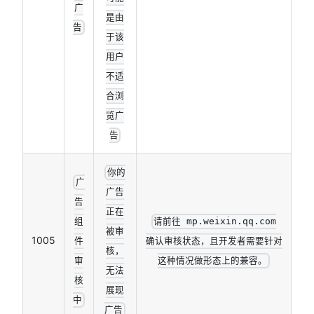
广
是由
告
于该
用户
不适
合浏
览广
告
你的
广
广告
告
正在
组
请前往 mp.weixin.qq.com
被审
1005
件
确认审核状态，且开发者需要针对
核，
审
这种情况做形态上的兼容。
无法
核
展现
中
广告