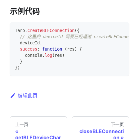
示例代码
Taro
.
createBLEConnection
(
{
// 这里的 deviceId 需要已经通过 createBLEConnec
  deviceId
,
success
:
function
(
res
)
{
console
.
log
(
res
)
}
}
)
编辑此页
上一页
下一页
closeBLEConnecti
getBLEDeviceChar
on