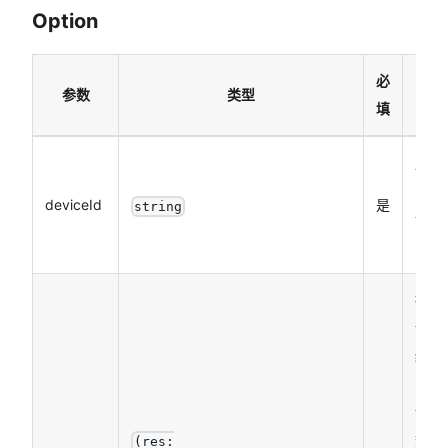
Option
必
参数
类型
说明
填
用于
区分
deviceId
是
string
设备
的 id
接口
调用
结束
的回
调函
数
(res: