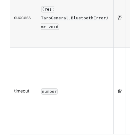
调用
(res:
成功
success
否
TaroGeneral.BluetoothError)
的回
=> void
调函
数
超时
时
间，
单位
timeout
否
ms，
number
不填
表示
不会
超时