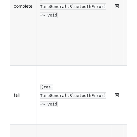
complete
否
（调
TaroGeneral.BluetoothError)
用成
=> void
功、
失败
都会
执
行）
接口
调用
(res:
失败
fail
否
TaroGeneral.BluetoothError)
的回
=> void
调函
数
接口