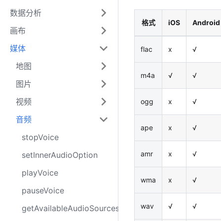
数据分析
格式
iOS
Android
画布
媒体
flac
x
√
地图
m4a
√
√
图片
视频
ogg
x
√
音频
ape
x
√
stopVoice
amr
x
√
setInnerAudioOption
playVoice
wma
x
√
pauseVoice
wav
√
√
getAvailableAudioSources