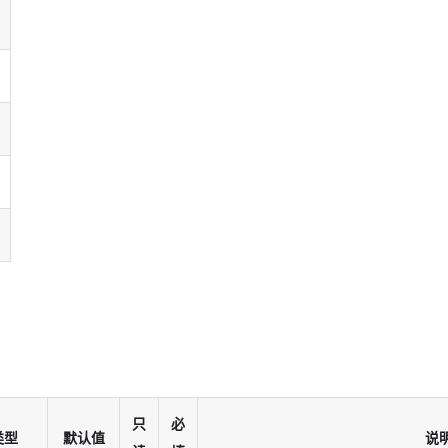
只
必
类型
默认值
说