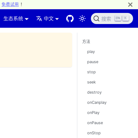
免费试用
！
生态系统
中文
K
搜索
方法
play
pause
stop
seek
destroy
onCanplay
onPlay
onPause
onStop