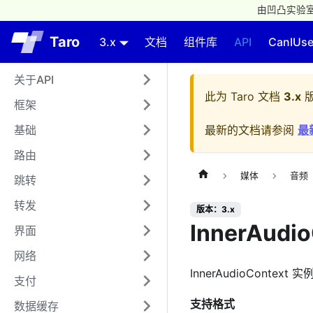
由凹凸实验室
Taro
3.x
文档
组件库
API
CanIUs
关于API
此为
Taro 文档
3.x
版
框架
基础
最新的文档请参阅
最
路由
媒体
音频
跳转
转发
版本：3.x
InnerAudio
界面
网络
InnerAudioContext
支付
支持格式
数据缓存