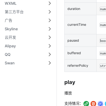
WXML
duration
num
第三方平台
广告
currentTime
num
Skyline
云开发
paused
boo
Alipay
buffered
num
QQ
Swan
referrerPolicy
str
play
播放
支持情况：