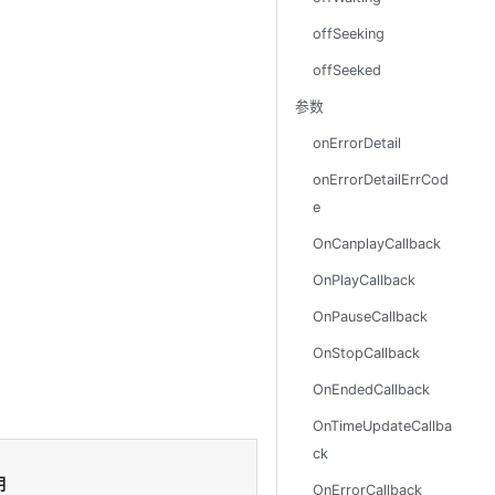
offSeeking
offSeeked
参数
onErrorDetail
onErrorDetailErrCod
e
OnCanplayCallback
OnPlayCallback
OnPauseCallback
OnStopCallback
OnEndedCallback
OnTimeUpdateCallba
ck
明
OnErrorCallback