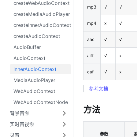
createWebAudioContext
mp3
√
√
createMediaAudioPlayer
mp4
x
√
createInnerAudioContext
createAudioContext
aac
√
√
AudioBuffer
aiff
√
x
AudioContext
InnerAudioContext
caf
√
x
MediaAudioPlayer
参考文档
WebAudioContext
WebAudioContextNode
方法
背景音频
实时音视频
参数
录音