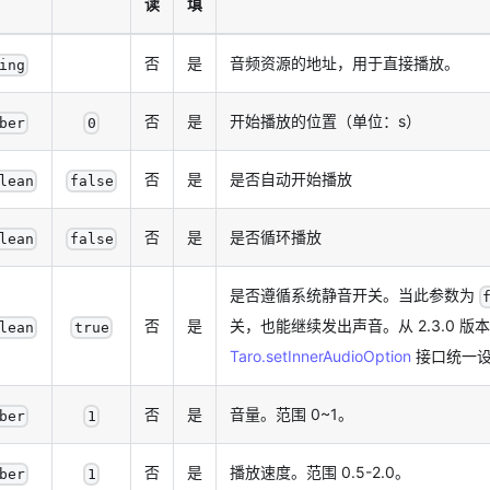
读
填
否
是
音频资源的地址，用于直接播放。
ing
否
是
开始播放的位置（单位：s）
ber
0
否
是
是否自动开始播放
lean
false
否
是
是否循环播放
lean
false
是否遵循系统静音开关。当此参数为
否
是
关，也能继续发出声音。从 2.3.0 
lean
true
Taro.setInnerAudioOption
接口统一
否
是
音量。范围 0~1。
ber
1
否
是
播放速度。范围 0.5-2.0。
ber
1