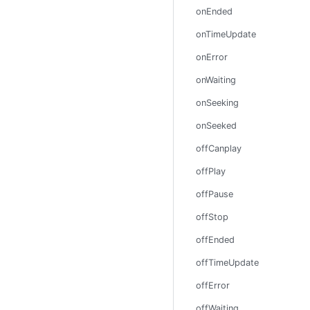
onEnded
onTimeUpdate
onError
onWaiting
onSeeking
onSeeked
offCanplay
offPlay
offPause
offStop
offEnded
offTimeUpdate
offError
offWaiting