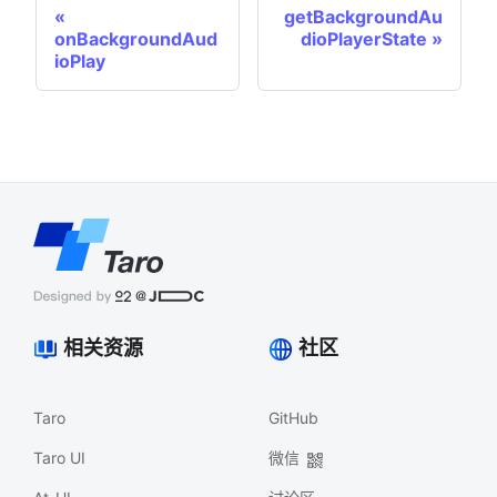
getBackgroundAu
onBackgroundAud
dioPlayerState
ioPlay
相关资源
社区
Taro
GitHub
Taro UI
微信