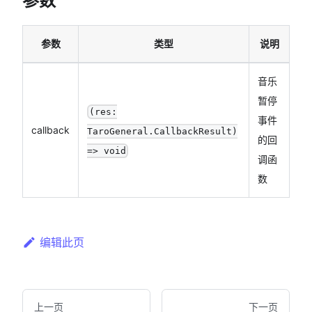
参数
参数
类型
说明
音乐
暂停
(res:
事件
callback
TaroGeneral.CallbackResult)
的回
=> void
调函
数
编辑此页
上一页
下一页