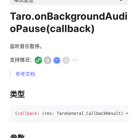
Taro.onBackgroundAudi
oPause(callback)
监听音乐暂停。
支持情况：
参考文档
类型
(
callback
:
(
res
:
TaroGeneral
.
CallbackResult
)
=>
vo