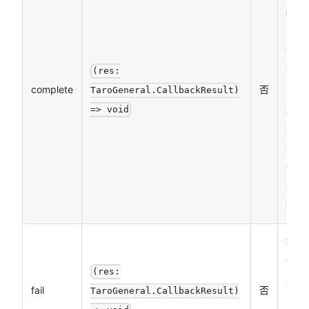
结束
的回
调函
数
(res:
complete
否
（调
TaroGeneral.CallbackResult)
用成
=> void
功、
失败
都会
执
行）
接口
调用
(res:
失败
fail
否
TaroGeneral.CallbackResult)
的回