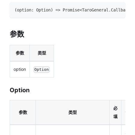
(
option
:
Option
)
=>
Promise
<
TaroGeneral
.
CallbackRe
参数
参数
类型
option
Option
Option
必
参数
类型
说明
填
视频