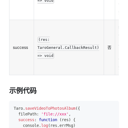
=> void
调函
数
接口
调用
(res:
成功
success
否
TaroGeneral.CallbackResult)
的回
=> void
调函
数
示例代码
Taro
.
saveVideoToPhotosAlbum
(
{
  filePath
:
'file://xxx'
,
success
:
function
(
res
)
{
console
.
log
(
res
.
errMsg
)