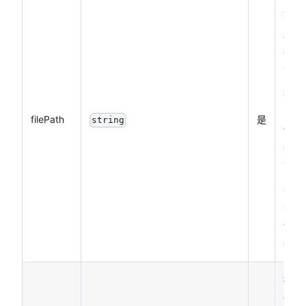
文件
路
径，
可以
是临
时文
filePath
是
string
件路
径也
可以
是永
久文
件路
径
接口
调用