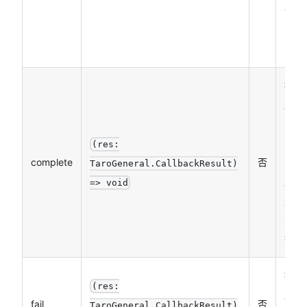
详见
scop
列表
接口
用结
的回
函数
(res:
complete
否
（调
TaroGeneral.CallbackResult)
成功
=> void
失败
会执
行）
接口
(res:
用失
fail
否
TaroGeneral.CallbackResult)