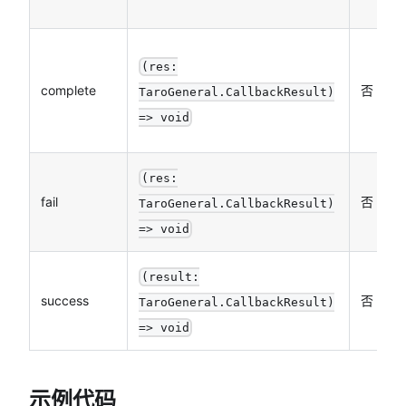
d
(res:
complete
否
TaroGeneral.CallbackResult)
=> void
(res:
fail
否
TaroGeneral.CallbackResult)
=> void
(result:
success
否
TaroGeneral.CallbackResult)
=> void
示例代码