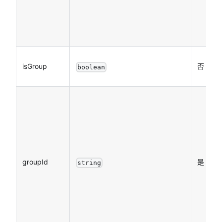
「
+
isGroup
否
boolean
组
识
为
i
groupId
是
string
s
m