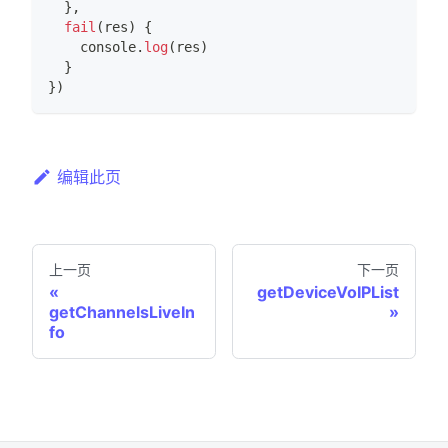
}
,
fail
(
res
)
{
console
.
log
(
res
)
}
}
)
编辑此页
上一页
下一页
getDeviceVoIPList
getChannelsLiveIn
fo