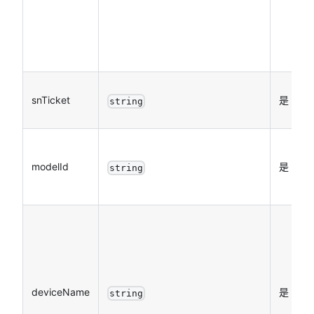
snTicket
是
string
modelId
是
string
deviceName
是
string