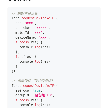
// 授权单台设备
Taro
.
requestDeviceVoIP
(
{
  sn
:
'xxxx'
,
  snTicket
:
'xxxxx'
,
  modelId
:
'xxx'
,
  deviceName
:
'xxx'
,
success
(
res
)
{
console
.
log
(
res
)
}
,
fail
(
res
)
{
console
.
log
(
res
)
}
}
)
// 批量授权（授权设备组）
Taro
.
requestDeviceVoIP
(
{
  isGroup
:
true
,
  groupId
:
'设备组 ID'
,
success
(
res
)
{
console
.
log
(
res
)