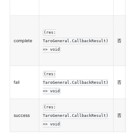
文
接
的
(res:
complete
否
（
TaroGeneral.CallbackResult)
失
=> void
行
(res:
接
fail
否
TaroGeneral.CallbackResult)
的
=> void
(res:
接
success
否
TaroGeneral.CallbackResult)
的
=> void