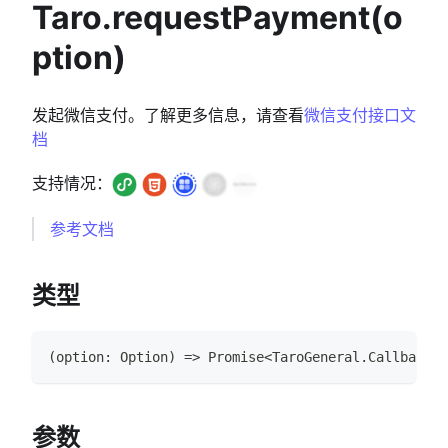
Taro.requestPayment(o
ption)
发起微信支付。了解更多信息，请查看
微信支付接口文
档
支持情况：
参考文档
类型
(
option
:
Option
)
=>
Promise
<
TaroGeneral
.
CallbackRe
参数