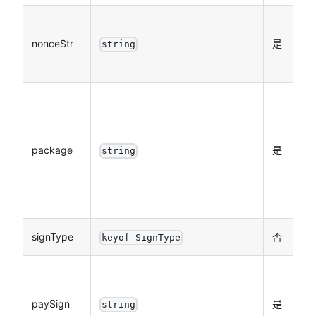
随
nonceStr
是
长
string
符
统
返
pre
package
是
string
数
式
pre
signType
否
签
keyof SignType
签
名
paySign
是
string
程