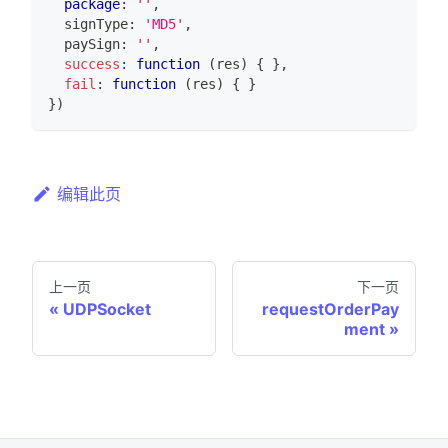
package
:
''
,
  signType
:
'MD5'
,
  paySign
:
''
,
success
:
function
(
res
)
{
}
,
fail
:
function
(
res
)
{
}
}
)
编辑此页
上一页
下一页
UDPSocket
requestOrderPay
ment