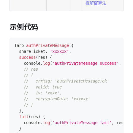
据解密算法
示例代码
Taro
.
authPrivateMessage
(
{
  shareTicket
:
'xxxxxx'
,
success
(
res
)
{
console
.
log
(
'authPrivateMessage success'
,
 res
)
// res
// {
//   errMsg: 'authPrivateMessage:ok'
//   valid: true
//   iv: 'xxxx',
//   encryptedData: 'xxxxxx'
// }
}
,
fail
(
res
)
{
console
.
log
(
'authPrivateMessage fail'
,
 res
)
}