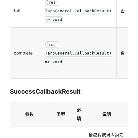
接
(res:
fail
否
败
TaroGeneral.CallbackResult)
数
=> void
接
束
(res:
complete
否
数
TaroGeneral.CallbackResult)
功
=> void
会
SuccessCallbackResult
必
参数
类型
说明
填
敏感数据对应的云