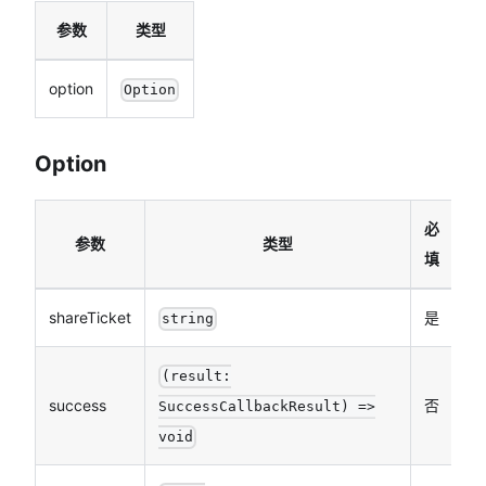
参数
类型
option
Option
Option
必
参数
类型
填
shareTicket
是
sh
string
接
(result:
success
否
功
SuccessCallbackResult) =>
数
void