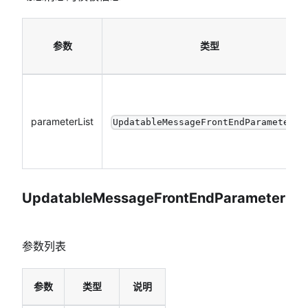
参数
类型
parameterList
UpdatableMessageFrontEndParameter[]
UpdatableMessageFrontEndParameter
参数列表
参数
类型
说明