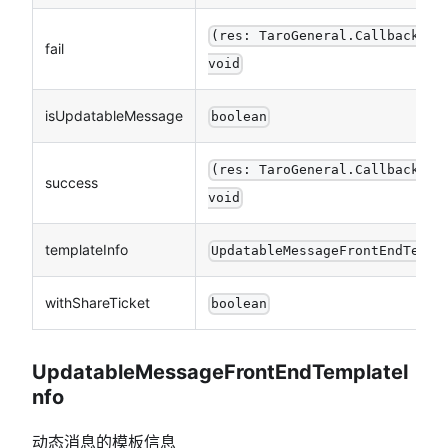
(res: TaroGeneral.CallbackRes
fail
void
isUpdatableMessage
boolean
(res: TaroGeneral.CallbackRes
success
void
templateInfo
UpdatableMessageFrontEndTempl
withShareTicket
boolean
UpdatableMessageFrontEndTemplateI
nfo
动态消息的模板信息