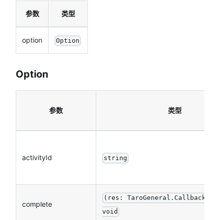
参数
类型
option
Option
Option
参数
类型
activityId
string
(res: TaroGeneral.CallbackRes
complete
void