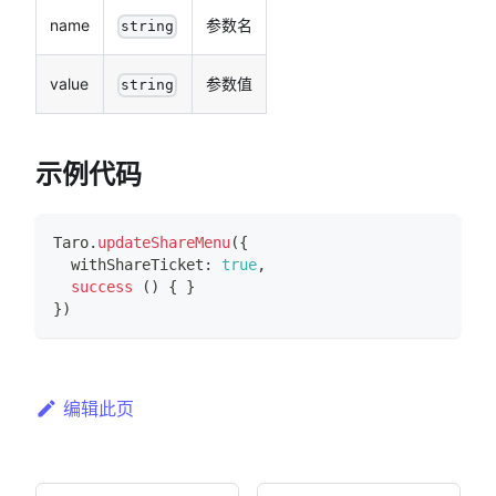
name
参数名
string
value
参数值
string
示例代码
Taro
.
updateShareMenu
(
{
  withShareTicket
:
true
,
success
(
)
{
}
}
)
编辑此页