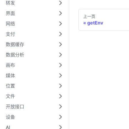
转发
界面
上一页
getEnv
网络
支付
数据缓存
数据分析
画布
媒体
位置
文件
开放接口
设备
AI