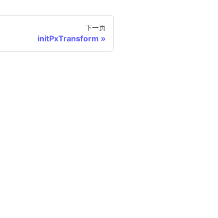
下一页
initPxTransform