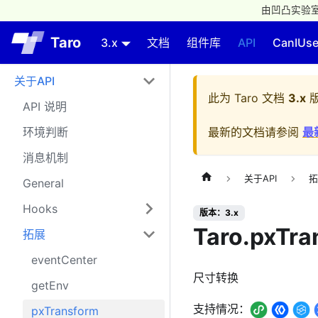
由凹凸实验室
Taro
3.x
文档
组件库
API
CanIUs
关于API
此为
Taro 文档
3.x
版
API 说明
环境判断
最新的文档请参阅
最
消息机制
关于API
拓
General
Hooks
版本：3.x
Taro.pxTra
拓展
eventCenter
尺寸转换
getEnv
支持情况：
pxTransform