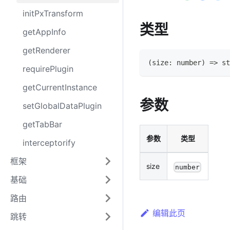
initPxTransform
类型
getAppInfo
getRenderer
(
size
:
number
)
=>
st
requirePlugin
getCurrentInstance
参数
setGlobalDataPlugin
getTabBar
参数
类型
interceptorify
框架
size
number
基础
路由
编辑此页
跳转