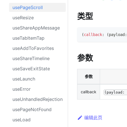
usePageScroll
类型
useResize
useShareAppMessage
(
callback
:
(
payload
:
useTabItemTap
useAddToFavorites
参数
useShareTimeline
useSaveExitState
参数
useLaunch
useError
callback
(payload:
useUnhandledRejection
usePageNotFound
编辑此页
useLoad