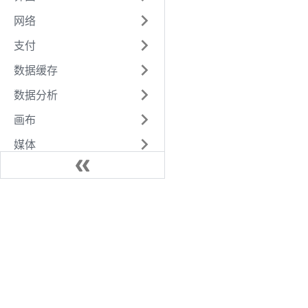
网络
支付
数据缓存
数据分析
画布
媒体
位置
文件
开放接口
设备
AI
Worker