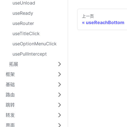
useUnload
useReady
上一页
useReachBottom
useRouter
useTitleClick
useOptionMenuClick
usePullIntercept
拓展
框架
基础
路由
跳转
转发
界面