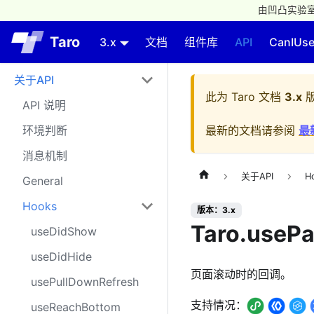
由凹凸实验室
Taro
3.x
文档
组件库
API
CanIUs
关于API
此为
Taro 文档
3.x
版
API 说明
环境判断
最新的文档请参阅
最
消息机制
关于API
H
General
Hooks
版本：3.x
Taro.usePa
useDidShow
useDidHide
页面滚动时的回调。
usePullDownRefresh
支持情况：
useReachBottom