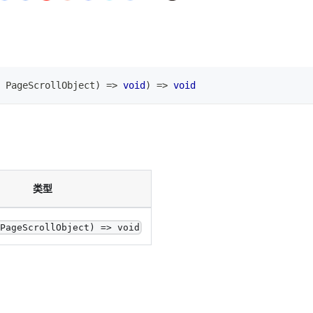
PageScrollObject
)
=>
void
)
=>
void
类型
 PageScrollObject) => void