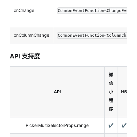
onChange
CommonEventFunction<ChangeEventD
onColumnChange
CommonEventFunction<ColumnChange
API 支持度
微
信
API
小
H5
N
程
序
PickerMultiSelectorProps.range
✔️
✔️