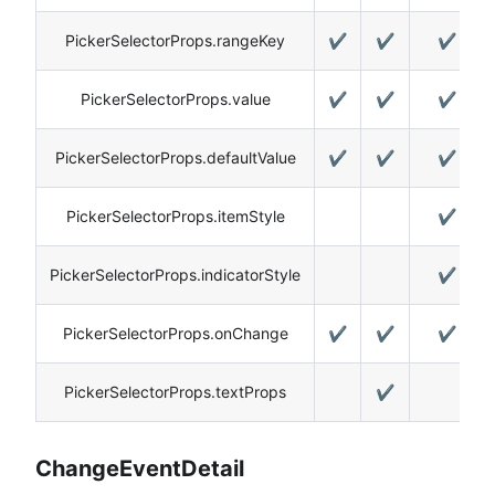
PickerSelectorProps.rangeKey
✔️
✔️
✔️
PickerSelectorProps.value
✔️
✔️
✔️
PickerSelectorProps.defaultValue
✔️
✔️
✔️
PickerSelectorProps.itemStyle
✔️
PickerSelectorProps.indicatorStyle
✔️
PickerSelectorProps.onChange
✔️
✔️
✔️
PickerSelectorProps.textProps
✔️
ChangeEventDetail