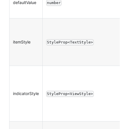
defaultValue
number
itemStyle
StyleProp<TextStyle>
indicatorStyle
StyleProp<ViewStyle>