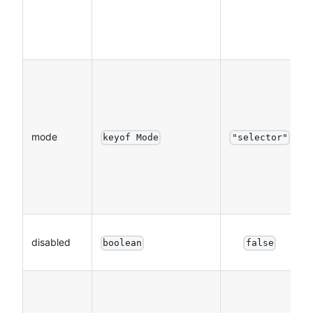
mode
keyof Mode
"selector"
disabled
boolean
false