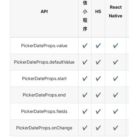
信
React
API
小
H5
Har
Native
程
序
PickerDateProps.value
✔️
✔️
✔️
PickerDateProps.defaultValue
✔️
✔️
✔️
PickerDateProps.start
✔️
✔️
✔️
PickerDateProps.end
✔️
✔️
✔️
PickerDateProps.fields
✔️
✔️
✔️
PickerDateProps.onChange
✔️
✔️
✔️