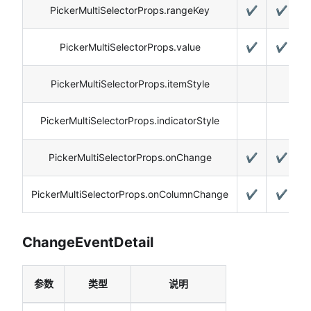
PickerMultiSelectorProps.rangeKey
✔️
✔️
PickerMultiSelectorProps.value
✔️
✔️
PickerMultiSelectorProps.itemStyle
PickerMultiSelectorProps.indicatorStyle
PickerMultiSelectorProps.onChange
✔️
✔️
PickerMultiSelectorProps.onColumnChange
✔️
✔️
ChangeEventDetail
参数
类型
说明