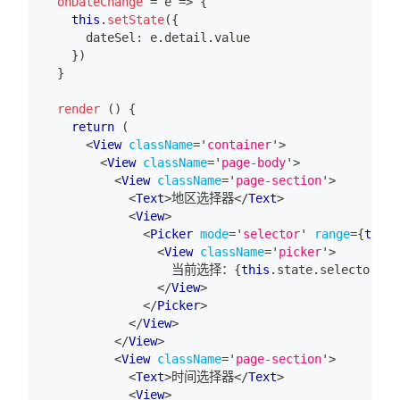
onDateChange
=
 e 
=>
{
this
.
setState
(
{
      dateSel
:
 e
.
detail
.
value
}
)
}
render
(
)
{
return
(
<
View
className
=
'
container
'
>
<
View
className
=
'
page-body
'
>
<
View
className
=
'
page-section
'
>
<
Text
>
地区选择器
</
Text
>
<
View
>
<
Picker
mode
=
'
selector
'
range
=
{
this
.
<
View
className
=
'
picker
'
>
                  当前选择：
{
this
.
state
.
selectorChe
</
View
>
</
Picker
>
</
View
>
</
View
>
<
View
className
=
'
page-section
'
>
<
Text
>
时间选择器
</
Text
>
<
View
>