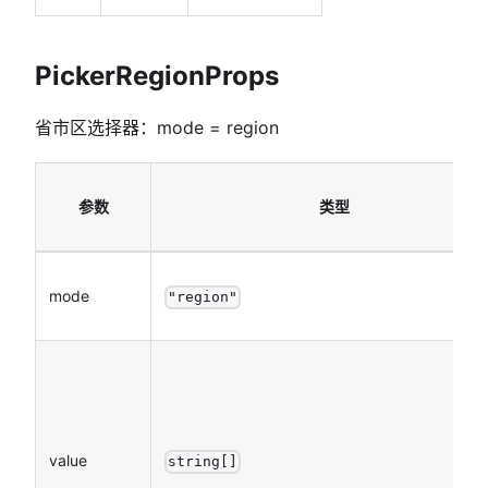
PickerRegionProps
省市区选择器：mode = region
参数
类型
mode
"region"
value
string[]