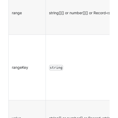
range
string
[][]
or number
[][]
or Record<string
rangeKey
string