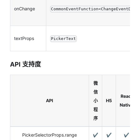
onChange
CommonEventFunction<ChangeEventDeta
textProps
PickerText
API 支持度
微
信
React
API
小
H5
Native
程
序
PickerSelectorProps.range
✔️
✔️
✔️