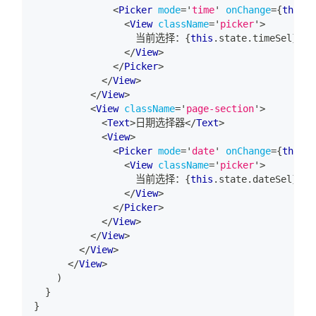
<
Picker
mode
=
'
time
'
onChange
=
{
this
.
o
<
View
className
=
'
picker
'
>
                  当前选择：
{
this
.
state
.
timeSel
}
</
View
>
</
Picker
>
</
View
>
</
View
>
<
View
className
=
'
page-section
'
>
<
Text
>
日期选择器
</
Text
>
<
View
>
<
Picker
mode
=
'
date
'
onChange
=
{
this
.
o
<
View
className
=
'
picker
'
>
                  当前选择：
{
this
.
state
.
dateSel
}
</
View
>
</
Picker
>
</
View
>
</
View
>
</
View
>
</
View
>
)
}
}