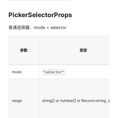
PickerSelectorProps
普通选择器：mode = selector
参数
类型
mode
"selector"
range
string[] or number[] or Record<string, any>[