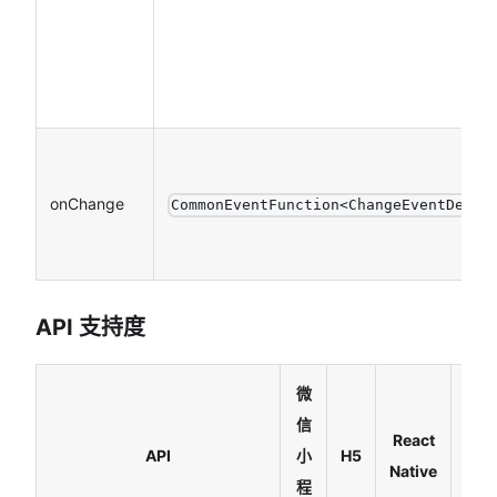
onChange
CommonEventFunction<ChangeEventDetai
API 支持度
微
信
React
API
小
H5
Har
Native
程