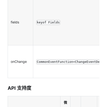
fields
keyof Fields
onChange
CommonEventFunction<ChangeEventDetai
API 支持度
微