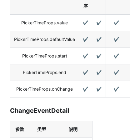
序
PickerTimeProps.value
✔️
✔️
✔️
PickerTimeProps.defaultValue
✔️
✔️
✔️
PickerTimeProps.start
✔️
✔️
✔️
PickerTimeProps.end
✔️
✔️
✔️
PickerTimeProps.onChange
✔️
✔️
✔️
ChangeEventDetail
参数
类型
说明