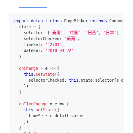
export
default
class
PagePicker
extends
Component
  state 
=
{
    selector
:
[
'美国'
,
'中国'
,
'巴西'
,
'日本'
]
,
    selectorChecked
:
'美国'
,
    timeSel
:
'12:01'
,
    dateSel
:
'2018-04-22'
}
onChange
=
 e 
=>
{
this
.
setState
(
{
      selectorChecked
:
this
.
state
.
selector
[
e
.
detai
}
)
}
onTimeChange
=
 e 
=>
{
this
.
setState
(
{
      timeSel
:
 e
.
detail
.
value
}
)
}