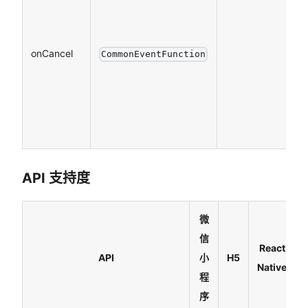
onCancel
CommonEventFunction
API 支持度
微
信
React
API
小
H5
Native
程
序