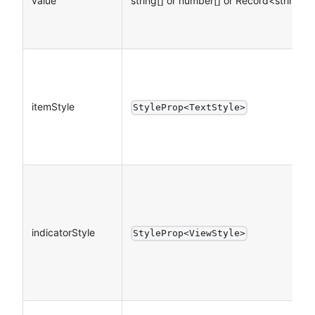
value
string[] or number[] or Record<string, a
itemStyle
StyleProp<TextStyle>
indicatorStyle
StyleProp<ViewStyle>