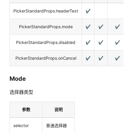
PickerStandardProps.headerText
✔️
PickerStandardProps.mode
✔️
✔️
✔️
PickerStandardProps.disabled
✔️
✔️
✔️
PickerStandardProps.onCancel
✔️
✔️
✔️
Mode
选择器类型
参数
说明
selector
普通选择器