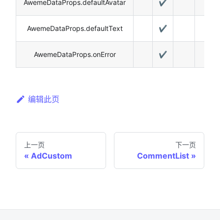
AwemeDataProps.defaultAvatar
✔️
AwemeDataProps.defaultText
✔️
AwemeDataProps.onError
✔️
编辑此页
上一页
下一页
AdCustom
CommentList