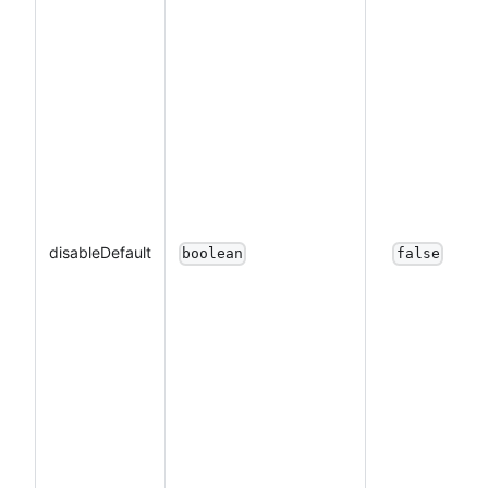
disableDefault
boolean
false