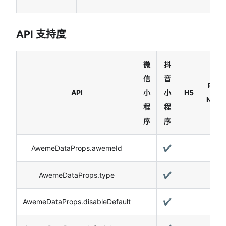
API 支持度
微
抖
信
音
Reac
API
小
小
H5
Nativ
程
程
序
序
AwemeDataProps.awemeId
✔️
AwemeDataProps.type
✔️
AwemeDataProps.disableDefault
✔️