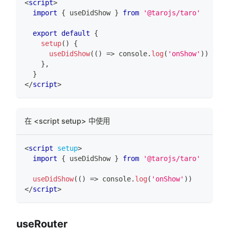
<
script
>
import
{
 useDidShow 
}
from
'@tarojs/taro'
export
default
{
setup
(
)
{
useDidShow
(
(
)
=>
console
.
log
(
'onShow'
)
)
}
,
}
</
script
>
在 <script setup> 中使用
<
script
setup
>
import
{
 useDidShow 
}
from
'@tarojs/taro'
useDidShow
(
(
)
=>
console
.
log
(
'onShow'
)
)
</
script
>
useRouter