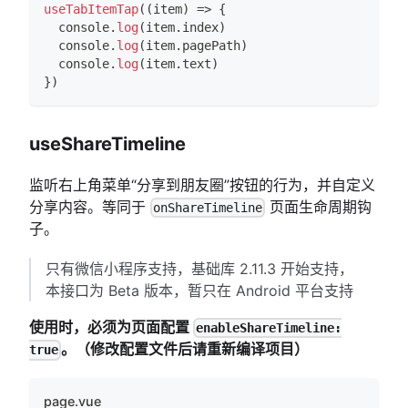
useTabItemTap
(
(
item
)
=>
{
console
.
log
(
item
.
index
)
console
.
log
(
item
.
pagePath
)
console
.
log
(
item
.
text
)
}
)
useShareTimeline
监听右上角菜单“分享到朋友圈”按钮的行为，并自定义
分享内容。等同于
页面生命周期钩
onShareTimeline
子。
只有微信小程序支持，基础库 2.11.3 开始支持，
本接口为 Beta 版本，暂只在 Android 平台支持
使用时，必须为页面配置
enableShareTimeline:
。（修改配置文件后请重新编译项目）
true
page.vue