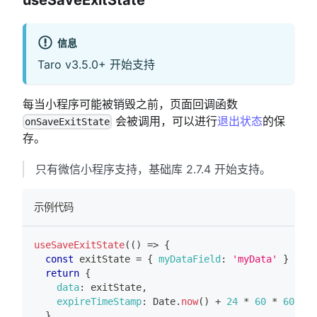
信息
Taro v3.5.0+ 开始支持
每当小程序可能被销毁之前，页面回调函数
会被调用，可以进行
退出状态
的保
onSaveExitState
存。
只有微信小程序支持，基础库 2.7.4 开始支持。
示例代码
useSaveExitState
(
(
)
=>
{
const
 exitState 
=
{
myDataField
:
'myData'
}
//
return
{
data
:
 exitState
,
expireTimeStamp
:
Date
.
now
(
)
+
24
*
60
*
60
*
1
}