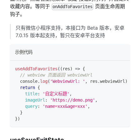
收藏内容。等同于
页面生命周期
onAddToFavorites
钩子。
只有微信小程序支持，本接口为 Beta 版本，安卓
7.0.15 版本起支持，暂只在安卓平台支持
示例代码
useAddToFavorites
(
(
res
)
=>
{
// webview 页面返回 webviewUrl
console
.
log
(
'WebviewUrl: '
,
 res
.
webviewUrl
)
return
{
title
:
'自定义标题'
,
imageUrl
:
'https://demo.png'
,
query
:
'name=xxx&age=xxx'
,
}
}
)
useSaveExitState