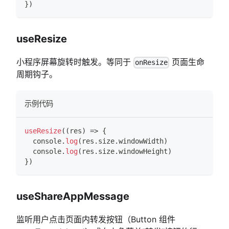
}
)
useResize
小程序屏幕旋转时触发。等同于
页面生命
onResize
周期钩子。
示例代码
useResize
(
(
res
)
=>
{
console
.
log
(
res
.
size
.
windowWidth
)
console
.
log
(
res
.
size
.
windowHeight
)
}
)
useShareAppMessage
监听用户点击页面内转发按钮（Button 组件