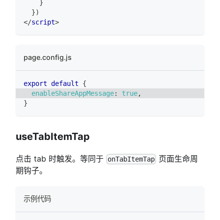
}
}
)
</
script
>
page.config.js
export
default
{
enableShareAppMessage
:
true
,
}
useTabItemTap
点击 tab 时触发。等同于
页面生命周
onTabItemTap
期钩子。
示例代码