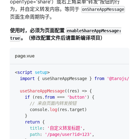
openType='share'）或右上角菜单“转发”按钮的行
为，并自定义转发内容。等同于
onShareAppMessage
页面生命周期钩子。
使用时，必须为页面配置
enableShareAppMessage:
。（修改配置文件后请重新编译项目）
true
page.vue
<
script
setup
>
import
{
 useShareAppMessage 
}
from
'@tarojs/taro
useShareAppMessage
(
(
res
)
=>
{
if
(
res
.
from
===
'button'
)
{
// 来自页面内转发按钮
console
.
log
(
res
.
target
)
}
return
{
title
:
'自定义转发标题'
,
path
:
'/page/user?id=123'
,