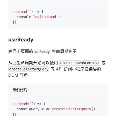
useLoad
(
(
)
=>
{
console
.
log
(
'onLoad'
)
}
)
useReady
等同于页面的
生命周期钩子。
onReady
从此生命周期开始可以使用
或
createCanvasContext
等 API 访问小程序渲染层的
createSelectorQuery
DOM 节点。
示例代码
useReady
(
(
)
=>
{
const
 query 
=
 wx
.
createSelectorQuery
(
)
}
)