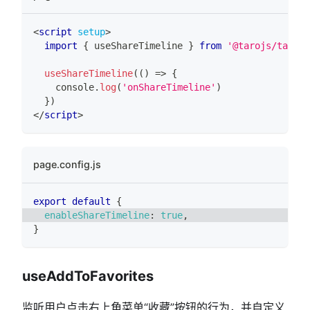
<
script
setup
>
import
{
 useShareTimeline 
}
from
'@tarojs/taro'
useShareTimeline
(
(
)
=>
{
console
.
log
(
'onShareTimeline'
)
}
)
</
script
>
page.config.js
export
default
{
enableShareTimeline
:
true
,
}
useAddToFavorites
监听用户点击右上角菜单“收藏”按钮的行为，并自定义