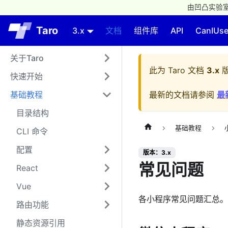
由凹凸实验室
Taro
3.x
文档
组件库
API
CanIUs
关于Taro
此为
Taro 文档
3.x
版
快速开始
基础教程
最新的文档请参阅
最
目录结构
基础教程
CLI 命令
配置
版本：3.x
常见问题
React
Vue
各小程序常见问题汇总。
路由功能
静态资源引用