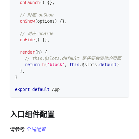
onLaunch
(
)
{
}
,
// 对应 onShow
onShow
(
options
)
{
}
,
// 对应 onHide
onHide
(
)
{
}
,
render
(
h
)
{
// this.$slots.default 是将要会渲染的页面
return
h
(
'block'
,
this
.
$slots
.
default
)
}
,
}
export
default
App
入口组件配置
请参考
全局配置