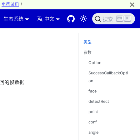
免费试用
！
生态系统
中文
K
搜索
类型
参数
Option
SuccessCallbackOpti
on
口返回的帧数据
face
detectRect
point
conf
angle