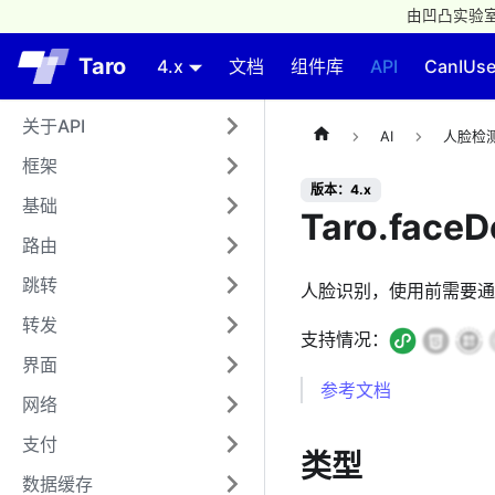
由凹凸实验室
Taro
4.x
文档
组件库
API
CanIUs
关于API
AI
人脸检
框架
版本：4.x
基础
Taro.faceD
路由
跳转
人脸识别，使用前需要通过 
转发
支持情况：
界面
参考文档
网络
支付
类型
数据缓存