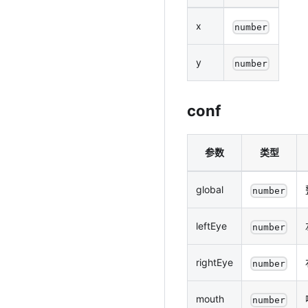
x
number
y
number
conf
参数
类型
global
number
leftEye
number
rightEye
number
mouth
number