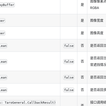
图像像素
是
ayBuffer
RGBA
是
图像宽度
ber
是
图像高度
ber
否
是否返回当
lean
false
是否返回
否
lean
false
官遮挡情
否
是否返回
lean
false
否
是否返回
lean
false
接口调用
s: TaroGeneral.CallbackResult)
否