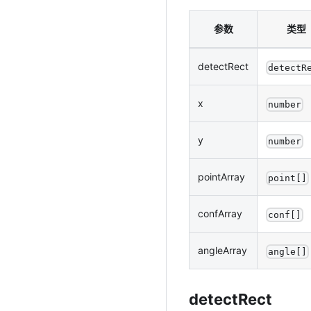
参数
类型
detectRect
detectR
x
number
y
number
pointArray
point[]
confArray
conf[]
angleArray
angle[]
detectRect