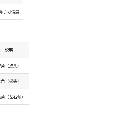
鼻子可信度
说明
俯角（点头）
航角（摇头）
滚角（左右倾）