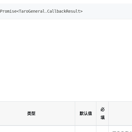
Promise
<
TaroGeneral
.
CallbackResult
>
必
类型
默认值
填