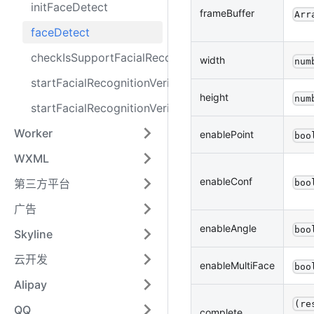
initFaceDetect
frameBuffer
Arr
faceDetect
checkIsSupportFacialRecognition
width
num
startFacialRecognitionVerify
height
num
startFacialRecognitionVerifyAndUploadVideo
Worker
enablePoint
boo
WXML
enableConf
第三方平台
boo
广告
enableAngle
boo
Skyline
云开发
enableMultiFace
boo
Alipay
(re
QQ
complete