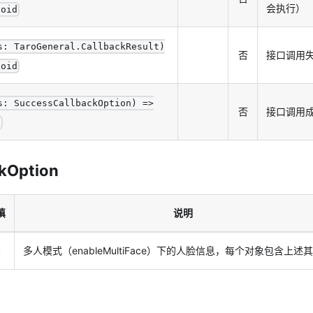
会执行）
void
s: TaroGeneral.CallbackResult)
否
接口调用
void
s: SuccessCallbackOption) =>
否
接口调用
d
kOption
填
说明
否
多人模式（enableMultiFace）下的人脸信息，每个对象包含上述