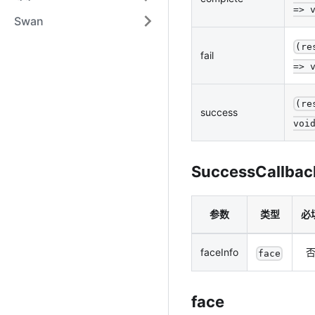
=> 
Swan
(re
fail
=> 
(re
success
voi
SuccessCallbac
参数
类型
必
faceInfo
face
face