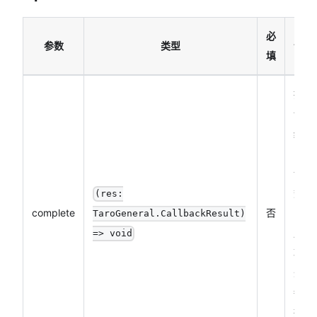
必
参数
类型
说明
填
接口
调用
结束
的回
调函
数
(res:
complete
否
（调
TaroGeneral.CallbackResult)
用成
=> void
功、
失败
都会
执