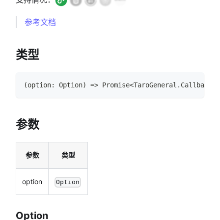
参考文档
类型
(
option
:
Option
)
=>
Promise
<
TaroGeneral
.
CallbackRe
参数
参数
类型
option
Option
Option