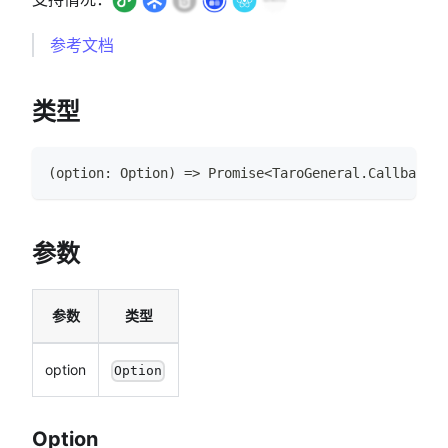
参考文档
类型
(
option
:
Option
)
=>
Promise
<
TaroGeneral
.
CallbackRe
参数
参数
类型
option
Option
Option