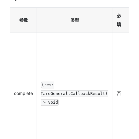
必
参数
类型
说明
填
接口
调用
结束
的回
调函
数
(res:
complete
否
（调
TaroGeneral.CallbackResult)
用成
=> void
功、
失败
都会
执