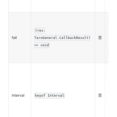
行）
接口
调用
(res:
失败
fail
否
TaroGeneral.CallbackResult)
的回
=> void
调函
数
监听
陀螺
仪数
据回
interval
否
keyof Interval
调函
数的
执行