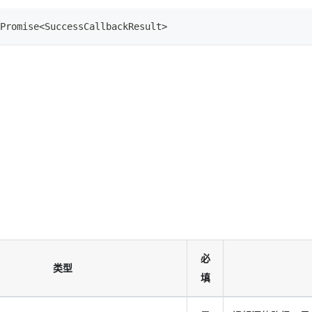
Promise
<
SuccessCallbackResult
>
必
类型
填