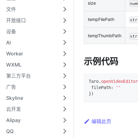
size
num
文件
tempFilePath
开放接口
str
设备
tempThumbPath
str
AI
Worker
示例代码
WXML
第三方平台
Taro
.
openVideoEditor
广告
 filePath
:
''
}
)
Skyline
云开发
Alipay
编辑此页
QQ