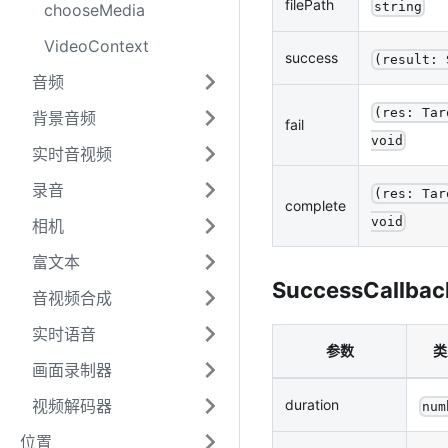
filePath
string
chooseMedia
VideoContext
success
(result: 
音频
(res: Tar
背景音频
fail
void
实时音视频
录音
(res: Tar
complete
void
相机
富文本
SuccessCallbac
音视频合成
实时语音
参数
类
画面录制器
视频解码器
duration
num
位置