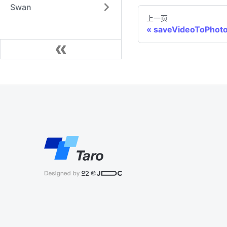
Swan
上一页
saveVideoToPhot