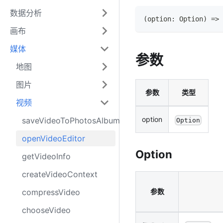
数据分析
(
option
:
Option
)
=>
画布
媒体
参数
地图
图片
参数
类型
视频
option
saveVideoToPhotosAlbum
Option
openVideoEditor
Option
getVideoInfo
createVideoContext
compressVideo
参数
chooseVideo