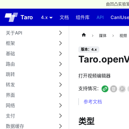
由凹凸实验室
Taro
4.x
文档
组件库
API
CanIUs
关于API
媒体
视频
框架
版本：4.x
基础
Taro.openV
路由
跳转
打开视频编辑器
转发
支持情况：
界面
参考文档
网络
支付
类型
数据缓存