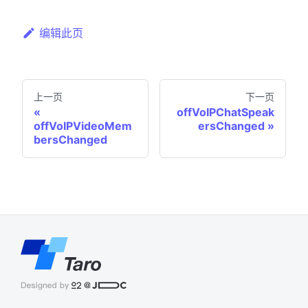
编辑此页
上一页
下一页
offVoIPChatSpeak
offVoIPVideoMem
ersChanged
bersChanged