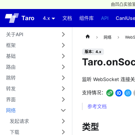
由凹凸实验室
Taro
4.x
文档
组件库
API
CanIUs
关于API
网络
WebS
框架
版本：4.x
基础
Taro.onSoc
路由
跳转
监听 WebSocket 连
转发
支持情况：
界面
参考文档
网络
发起请求
类型
下载