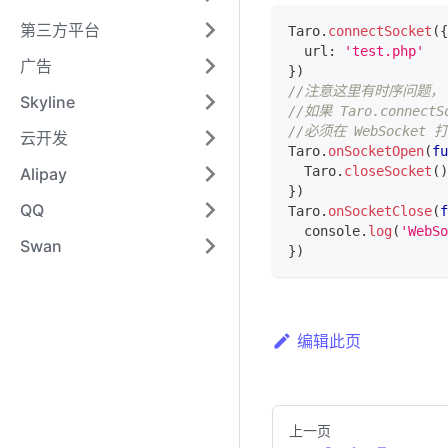
第三方平台
Taro
.
connectSocket
(
{
  url
:
'test.php'
广告
}
)
//注意这里有时序问题，
Skyline
//如果 Taro.connec
//必须在 WebSocket 
云开发
Taro
.
onSocketOpen
(
fu
Taro
.
closeSocket
(
)
Alipay
}
)
QQ
Taro
.
onSocketClose
(
f
console
.
log
(
'WebS
Swan
}
)
编辑此页
上一页