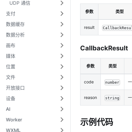
UDP 通信
参数
类型
支付
数据缓存
result
CallbackResu
数据分析
画布
CallbackResult
媒体
参数
类型
位置
文件
code
一
number
开放接口
reason
一
设备
string
AI
Worker
示例代码
WXML