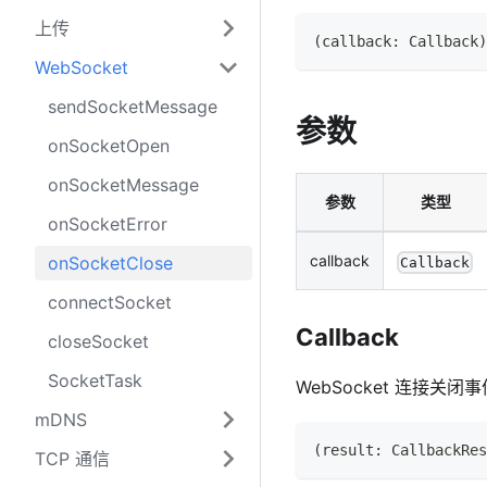
上传
(
callback
:
Callback
)
WebSocket
sendSocketMessage
参数
onSocketOpen
onSocketMessage
参数
类型
onSocketError
callback
onSocketClose
Callback
connectSocket
Callback
closeSocket
SocketTask
WebSocket 连接关
mDNS
(
result
:
CallbackRes
TCP 通信