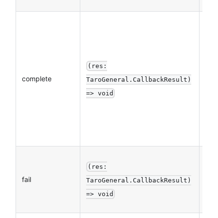
(res:
complete
否
TaroGeneral.CallbackResult)
=> void
(res:
fail
否
TaroGeneral.CallbackResult)
=> void