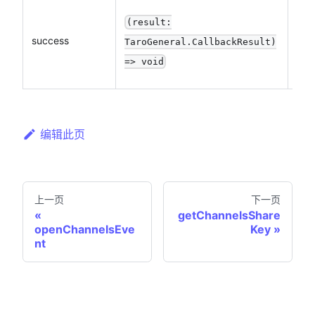
(result:
success
否
TaroGeneral.CallbackResult)
=> void
编辑此页
上一页
下一页
getChannelsShare
openChannelsEve
Key
nt