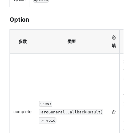
Option
必
参数
类型
说明
填
接口
调用
结束
的回
调函
数
(res:
complete
否
（调
TaroGeneral.CallbackResult)
用成
=> void
功、