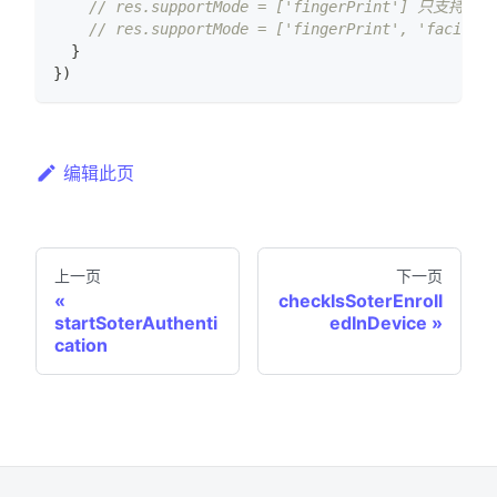
// res.supportMode = ['fingerPrint'] 只支持指
// res.supportMode = ['fingerPrint', 'fa
}
}
)
编辑此页
上一页
下一页
checkIsSoterEnroll
startSoterAuthenti
edInDevice
cation