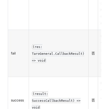
失败
都会
执
行）
接口
调用
(res:
失败
fail
否
TaroGeneral.CallbackResult)
的回
=> void
调函
数
接口
调用
(result:
成功
success
否
SuccessCallbackResult) =>
的回
void