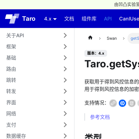
由凹凸实验室
Taro
4.x
文档
组件库
API
CanIUs
关于API
Swan
getS
框架
版本：4.x
基础
Taro.getSy
路由
跳转
获取用于得到风控信息的
用于得到风控信息的加密
转发
界面
支持情况：
网络
参考文档
支付
数据缓存
类型