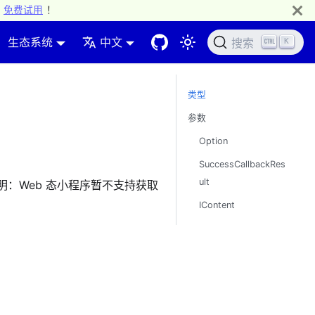
免费试用
！
生态系统
中文
K
搜索
类型
参数
Option
SuccessCallbackRes
ult
说明：Web 态小程序暂不支持获取
IContent