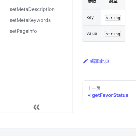
参数
类型
setMetaDescription
key
string
setMetaKeywords
setPageInfo
value
string
编辑此页
上一页
getFavorStatus