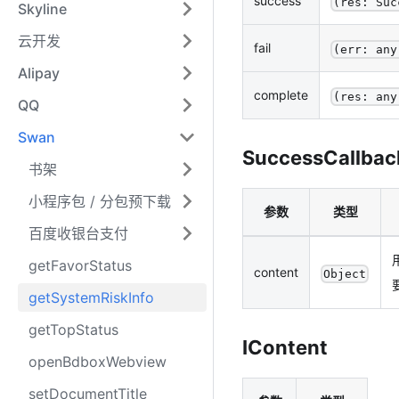
success
(res: Suc
Skyline
云开发
fail
(err: any
Alipay
complete
(res: any
QQ
Swan
SuccessCallbac
书架
小程序包 / 分包预下载
参数
类型
百度收银台支付
getFavorStatus
content
Object
getSystemRiskInfo
getTopStatus
IContent
openBdboxWebview
setDocumentTitle