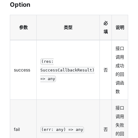
Option
必
参数
类型
说明
填
接口
调用
(res:
成功
success
否
SuccessCallbackResult)
的回
=> any
调函
数
接口
调用
失败
fail
否
(err: any) => any
的回