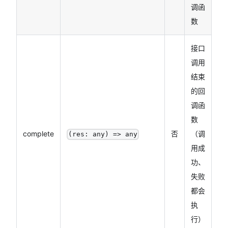
调函
数
接口
调用
结束
的回
调函
数
complete
否
（调
(res: any) => any
用成
功、
失败
都会
执
行）