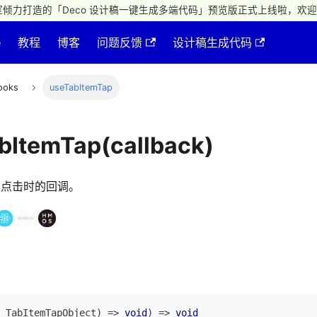
倾力打造的「Deco 设计稿一键生成多端代码」预览版正式上线啦，欢迎
e
教程
博客
问题反馈
设计稿生成代码
ooks
useTabItemTap
bItemTap(callback)
 被点击时的回调。
TabItemTapObject
)
=>
void
)
=>
void