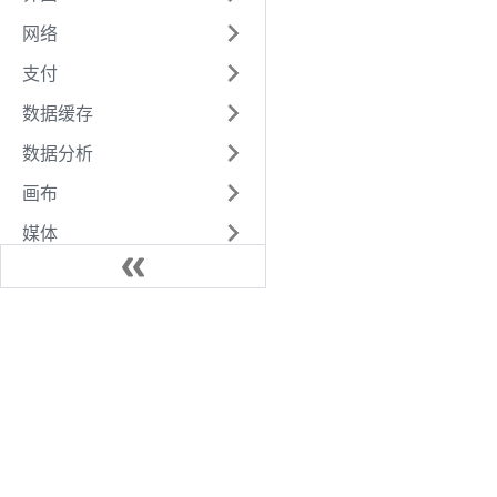
网络
支付
数据缓存
数据分析
画布
媒体
位置
文件
开放接口
设备
AI
Worker