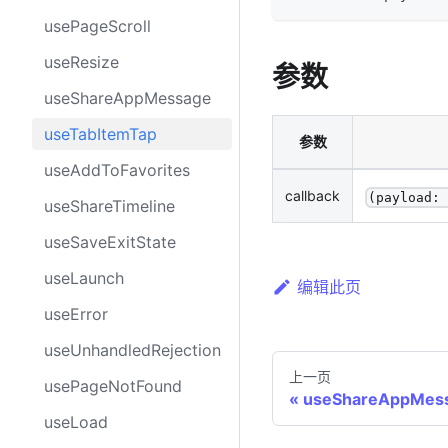
usePageScroll
useResize
参数
useShareAppMessage
useTabItemTap
参数
useAddToFavorites
callback
(payload:
useShareTimeline
useSaveExitState
useLaunch
编辑此页
useError
useUnhandledRejection
上一页
usePageNotFound
useShareAppMes
useLoad