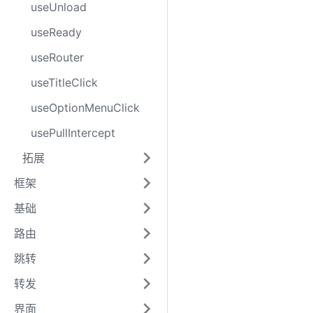
useUnload
useReady
useRouter
useTitleClick
useOptionMenuClick
usePullIntercept
拓展
框架
基础
路由
跳转
转发
界面