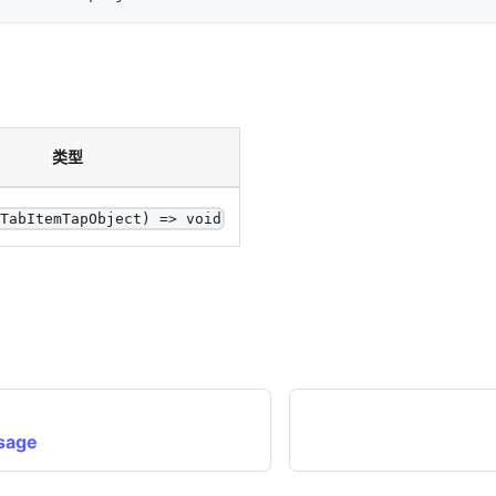
类型
 TabItemTapObject) => void
sage