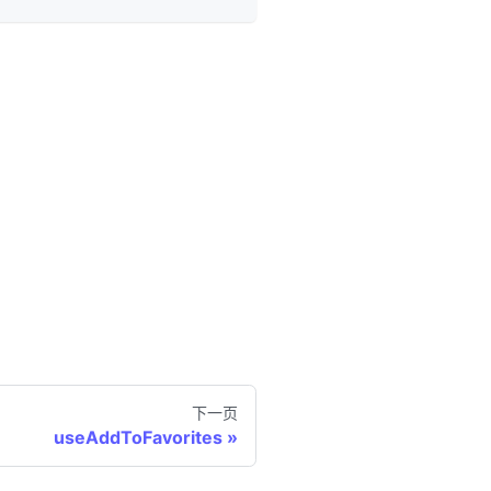
下一页
useAddToFavorites