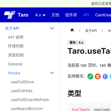
由凹凸实验室
Taro
4.x
文档
组件库
API
CanIUs
关于API
关于API
H
API 说明
版本：4.x
环境判断
Taro.useTa
消息机制
General
当前是 tab 页时，tab
Hooks
支持情况：
useDidShow
useDidHide
类型
usePullDownRefresh
useReachBottom
(
callback
:
(
payload
: