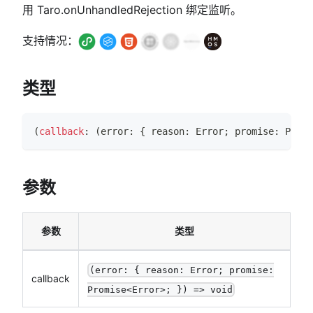
用 Taro.onUnhandledRejection 绑定监听。
支持情况：
类型
(
callback
:
(
error
:
{
 reason
:
Error
;
 promise
:
Promi
参数
参数
类型
(error: { reason: Error; promise:
callback
Promise<Error>; }) => void