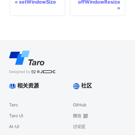
setWindowSize
offWindowResize
相关资源
社区
Taro
GitHub
Taro UI
微信
At-UI
讨论区