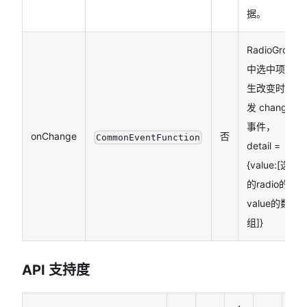
据。
RadioGroup
中选中项发
生改变时触
发 change
事件，
onChange
否
CommonEventFunction
detail =
{value:
[选中
的radio的
value的数
组]
}
API 支持度