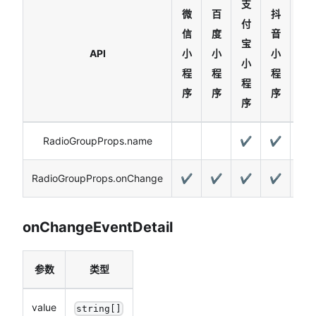
支
微
百
抖
付
QQ
信
度
音
宝
小
API
小
小
小
小
程
程
程
程
程
序
序
序
序
序
RadioGroupProps.name
✔️
✔️
RadioGroupProps.onChange
✔️
✔️
✔️
✔️
✔️
onChangeEventDetail
参数
类型
value
string[]