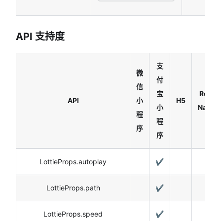
API 支持度
支
微
付
信
宝
React
API
小
H5
小
Native
程
程
序
序
LottieProps.autoplay
✔️
LottieProps.path
✔️
LottieProps.speed
✔️