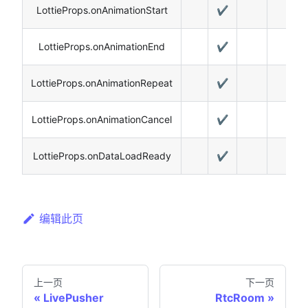
LottieProps.onAnimationStart
✔️
LottieProps.onAnimationEnd
✔️
LottieProps.onAnimationRepeat
✔️
LottieProps.onAnimationCancel
✔️
LottieProps.onDataLoadReady
✔️
编辑此页
上一页
下一页
LivePusher
RtcRoom