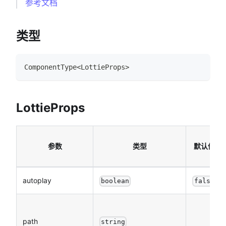
参考文档
类型
ComponentType
<
LottieProps
>
LottieProps
参数
类型
默认值
autoplay
boolean
false
path
string