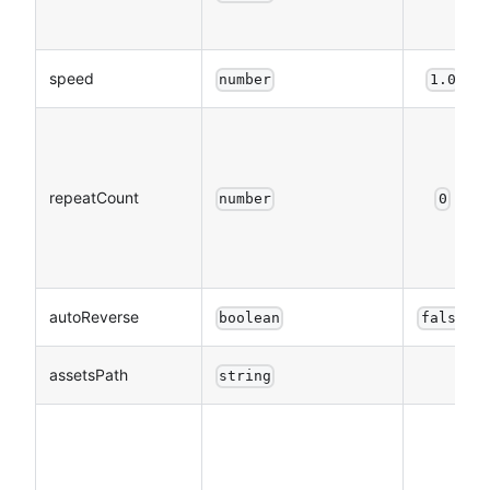
speed
number
1.0
repeatCount
number
0
autoReverse
boolean
false
assetsPath
string