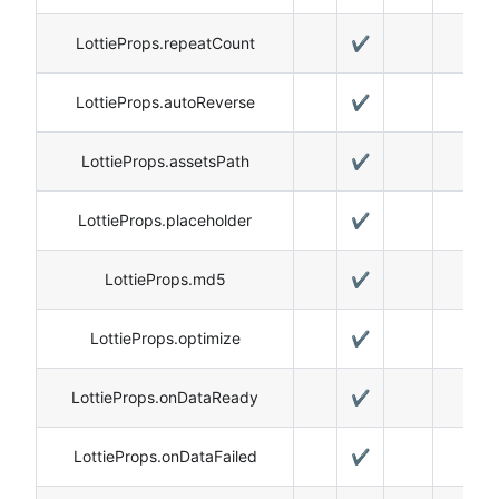
LottieProps.repeatCount
✔️
LottieProps.autoReverse
✔️
LottieProps.assetsPath
✔️
LottieProps.placeholder
✔️
LottieProps.md5
✔️
LottieProps.optimize
✔️
LottieProps.onDataReady
✔️
LottieProps.onDataFailed
✔️