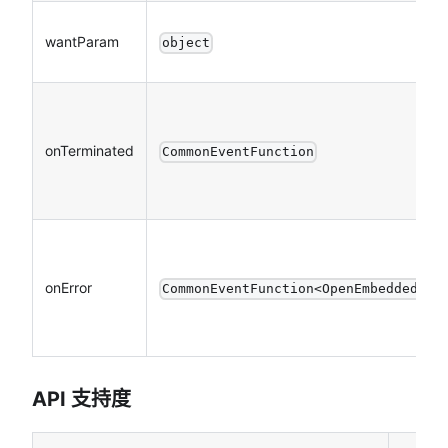
wantParam
object
onTerminated
CommonEventFunction
onError
CommonEventFunction<OpenEmbeddedAto
API 支持度