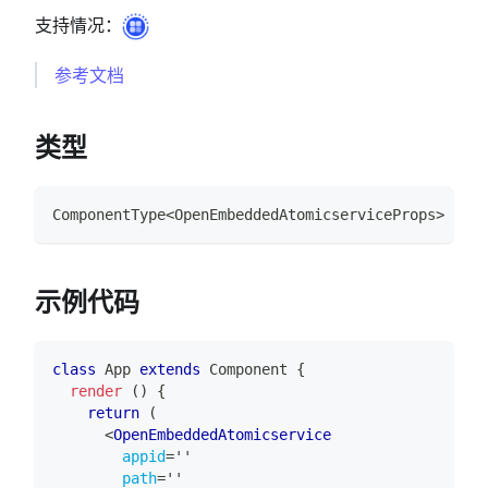
支持情况：
参考文档
类型
ComponentType
<
OpenEmbeddedAtomicserviceProps
>
示例代码
class
App
extends
Component
{
render
(
)
{
return
(
<
OpenEmbeddedAtomicservice
appid
=
'
'
path
=
'
'