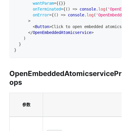
wantParam
=
{
{
}
}
onTerminated
=
{
(
)
=>
console
.
log
(
'OpenEmbed
onError
=
{
(
)
=>
console
.
log
(
'OpenEmbeddedAt
>
<
Button
>
Click to open embedded atomicservi
</
OpenEmbeddedAtomicservice
>
)
}
}
OpenEmbeddedAtomicservicePr
ops
参数
类