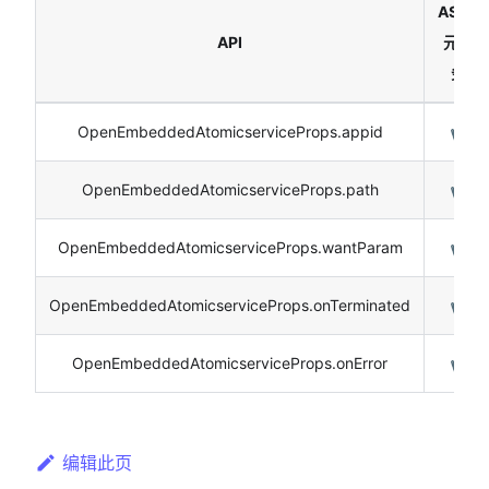
ASCF
API
元服
务
OpenEmbeddedAtomicserviceProps.appid
✔️
OpenEmbeddedAtomicserviceProps.path
✔️
OpenEmbeddedAtomicserviceProps.wantParam
✔️
OpenEmbeddedAtomicserviceProps.onTerminated
✔️
OpenEmbeddedAtomicserviceProps.onError
✔️
编辑此页