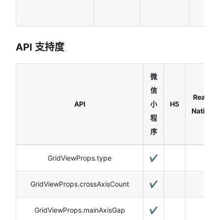
API 支持度
微
信
React
API
小
H5
Native
程
序
GridViewProps.type
✔️
GridViewProps.crossAxisCount
✔️
GridViewProps.mainAxisGap
✔️