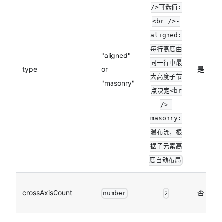
/>可选值:
<br />-
aligned:
每行高度由
"aligned"
同一行中最
type
or
是
大高度子节
"masonry"
点决定<br
/>-
masonry:
瀑布流，根
据子元素高
度自动布局
crossAxisCount
否
number
2