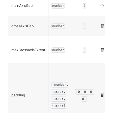
mainAxisGap
否
number
0
crossAxisGap
否
number
0
maxCrossAxisExtent
否
number
0
长
按
[number,
r
number,
[0, 0, 0,
padding
否
b
number,
0]
l
number]