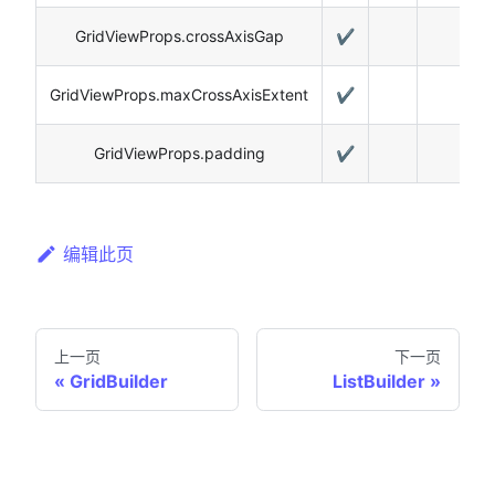
GridViewProps.crossAxisGap
✔️
GridViewProps.maxCrossAxisExtent
✔️
GridViewProps.padding
✔️
编辑此页
上一页
下一页
GridBuilder
ListBuilder