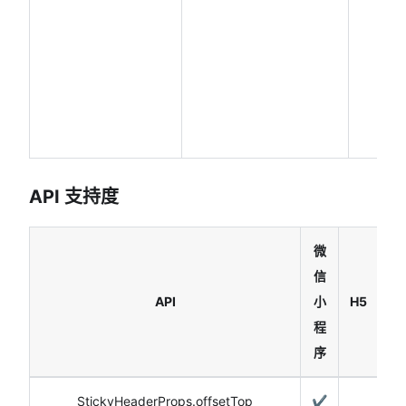
API 支持度
微
信
Re
API
小
H5
Na
程
序
StickyHeaderProps.offsetTop
✔️