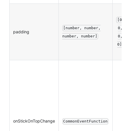
[0,
[number, number,
0,
padding
number, number]
0,
0]
onStickOnTopChange
CommonEventFunction