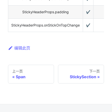
StickyHeaderProps.padding
✔️
StickyHeaderProps.onStickOnTopChange
✔️
编辑此页
上一页
下一页
Span
StickySection