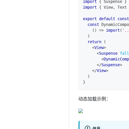
import
{
Suspense
}
import
{
View
,
Text
export
default
const
const
DynamicCompo
(
)
=>
import
(
'..
)
return
(
<
View
>
<
Suspense
fall
<
DynamicComp
</
Suspense
>
</
View
>
)
}
动态加载示例：
信息