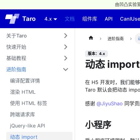
由凹凸实验室
Taro
4.x
文档
组件库
API
CanIUs
关于Taro
进阶指南
快速开始
版本：4.x
基础教程
动态 import
进阶指南
编译配置详情
在 H5 开发时，我们能够
Taro 默认会把动态 imp
渲染 HTML
使用 HTML 标签
感谢
@JiyuShao
同学贡
跨端请求库
小程序
jQuery-like API
动态 import