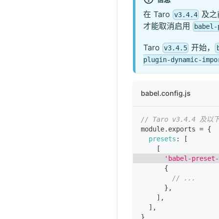
在 Taro
及之
v3.4.4
才能取消启用
babel-
Taro
开始，
v3.4.5
plugin-dynamic-impo
babel.config.js
// Taro v3.4.4 及
module
.
exports
=
{
presets
:
[
[
'babel-preset-
{
// ...
}
,
]
,
]
,
}