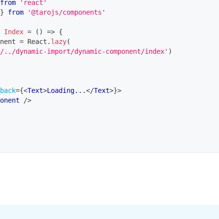
from
'react'
}
from
'@tarojs/components'
Index
=
(
)
=>
{
nent
=
React
.
lazy
(
/../dynamic-import/dynamic-component/index'
)
back
=
{
<
Text
>
Loading...
</
Text
>
}
>
onent
/>