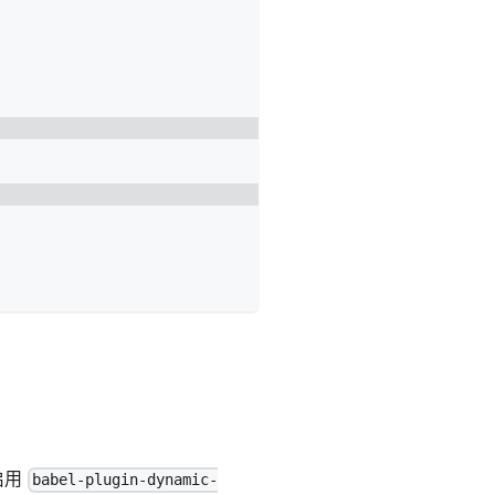
启用
babel-plugin-dynamic-