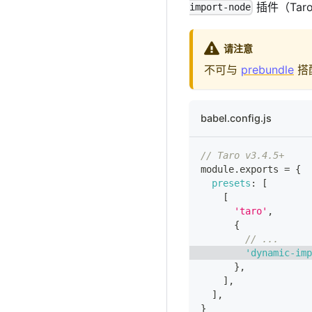
插件（Taro
import-node
请注意
不可与
prebundle
搭
babel.config.js
// Taro v3.4.5+
module
.
exports
=
{
presets
:
[
[
'taro'
,
{
// ...
'dynamic-imp
}
,
]
,
]
,
}