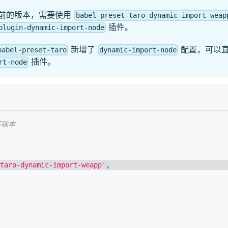
前的版本，需要使用
babel-preset-taro-dynamic-import-weap
插件。
plugin-dynamic-import-node
新增了
配置，可以
babel-preset-taro
dynamic-import-node
插件。
rt-node
以下版本
taro-dynamic-import-weapp'
,