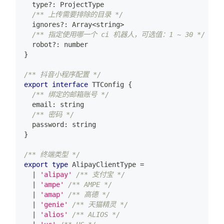
  type
?
:
 ProjectType
/** 上传需要排除的目录 */
  ignores
?
:
Array
<
string
>
/** 指定使用哪一个 ci 机器人，可选值：1 ~ 30 */
  robot
?
:
number
}
/** 抖音小程序配置 */
export
interface
TTConfig
{
/** 绑定的邮箱账号 */
  email
:
string
/** 密码 */
  password
:
string
}
/** 终端类型 */
export
type
AlipayClientType
=
|
'alipay'
/** 支付宝 */
|
'ampe'
/** AMPE */
|
'amap'
/** 高德 */
|
'genie'
/** 天猫精灵 */
|
'alios'
/** ALIOS */