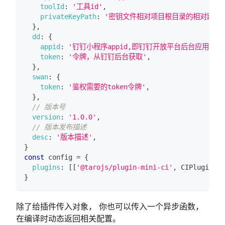
toolId
:
'工具id'
,
privateKeyPath
:
'密钥文件相对项目根目录的相对路径，例如 k
}
,
dd
:
{
appid
:
'钉钉小程序appid,即钉钉开放平台后台应用管理的 
token
:
'令牌，从钉钉后台获取'
,
}
,
swan
:
{
token
:
'鉴权需要的token令牌'
,
}
,
// 版本号
version
:
'1.0.0'
,
// 版本发布描述
desc
:
'版本描述'
,
}
const
 config 
=
{
plugins
:
[
[
'@tarojs/plugin-mini-ci'
,
CIPluginOpt
}
除了给插件传入对象， 你也可以传入一个异步函数，
在编译时动态返回相关配置。