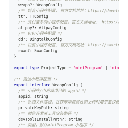
  weapp
?
:
 WeappConfig
/** 抖音小程序配置, 官方文档地址：https://developer.open-do
  tt
?
:
 TTConfig
/** 支付宝系列小程序配置，官方文档地址： https://opendocs.
  alipay
?
:
 AlipayConfig
/** 钉钉小程序配置 */
  dd
?
:
 DingtalkConfig
/** 百度小程序配置, 官方文档地址：https://smartprogram.b
  swan
?
:
 SwanConfig
}
export
type
ProjectType
=
'miniProgram'
|
'miniGam
/** 微信小程序配置 */
export
interface
WeappConfig
{
/** 小程序/小游戏项目的 appid */
  appid
:
string
/** 私钥文件路径，在获取项目属性和上传时用于鉴权使用 *
  privateKeyPath
:
string
/** 微信开发者工具安装路径 */
  devToolsInstallPath
?
:
string
/** 类型，默认miniProgram 小程序 */