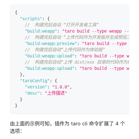
{
"scripts"
:
{
//  构建完后自动 “打开开发者工具”
"build:weapp"
:
"taro build --type weapp --open
//  构建完后自动 “上传代码作为开发版并生成预览二维码
"build:weapp:preview"
:
"taro build --type weap
//  构建完后自动“上传代码作为体验版”
"build:weapp:upload"
:
"taro build --type weapp
//  构建完后自动“上传 dist/xxx 目录的代码作为体验版”
"build:weapp:upload"
:
"taro build --type weapp
}
,
"taroConfig"
:
{
"version"
:
"1.0.0"
,
"desc"
:
"上传描述"
}
}
由上面的示例可知，插件为 taro cli 命令扩展了 4 个
选项：