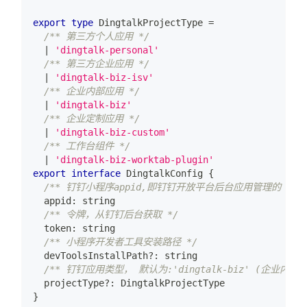
export
type
DingtalkProjectType
=
/** 第三方个人应用 */
|
'dingtalk-personal'
/** 第三方企业应用 */
|
'dingtalk-biz-isv'
/** 企业内部应用 */
|
'dingtalk-biz'
/** 企业定制应用 */
|
'dingtalk-biz-custom'
/** 工作台组件 */
|
'dingtalk-biz-worktab-plugin'
export
interface
DingtalkConfig
{
/** 钉钉小程序appid,即钉钉开放平台后台应用管理的 Mini
  appid
:
string
/** 令牌，从钉钉后台获取 */
  token
:
string
/** 小程序开发者工具安装路径 */
  devToolsInstallPath
?
:
string
/** 钉钉应用类型， 默认为:'dingtalk-biz' (企业内部应
  projectType
?
:
 DingtalkProjectType
}