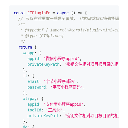
const
CIPluginFn
=
async
(
)
=>
{
// 可以在这里做一些异步事情， 比如请求接口获取配置
/**
   * @typedef { import("@tarojs/plugin-mini-ci").C
   * @type {CIOptions}
   */
return
{
weapp
:
{
appid
:
'微信小程序appid'
,
privateKeyPath
:
'密钥文件相对项目根目录的相对路径，例如 
}
,
tt
:
{
email
:
'字节小程序邮箱'
,
password
:
'字节小程序密码'
,
}
,
alipay
:
{
appid
:
'支付宝小程序appid'
,
toolId
:
'工具id'
,
privateKeyPath
:
'密钥文件相对项目根目录的相对路径，例如 
}
,
dd
:
{