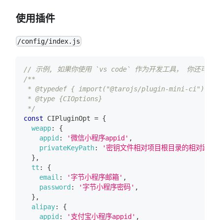
使用插件
/config/index.js
// 示例, 如果你使用 `vs code` 作为开发工具， 你还
/**
 * @typedef { import("@tarojs/plugin-mini-ci").CIO
 * @type {CIOptions}
 */
const
CIPluginOpt
=
{
weapp
:
{
appid
:
'微信小程序appid'
,
privateKeyPath
:
'密钥文件相对项目根目录的相对路径，例如 k
}
,
tt
:
{
email
:
'字节小程序邮箱'
,
password
:
'字节小程序密码'
,
}
,
alipay
:
{
appid
:
'支付宝小程序appid'
,