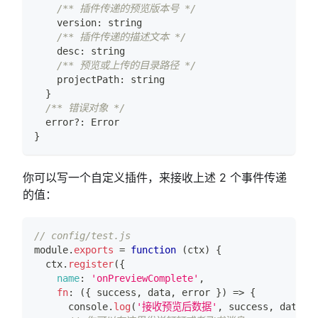
/** 插件传递的预览版本号 */
    version
:
string
/** 插件传递的描述文本 */
    desc
:
string
/** 预览或上传的目录路径 */
    projectPath
:
string
}
/** 错误对象 */
  error
?
:
 Error
}
你可以写一个自定义插件，来接收上述 2 个事件传递
的值：
// config/test.js
module
.
exports
=
function
(
ctx
)
{
  ctx
.
register
(
{
name
:
'onPreviewComplete'
,
fn
:
(
{
 success
,
 data
,
 error 
}
)
=>
{
console
.
log
(
'接收预览后数据'
,
 success
,
 data
,
 