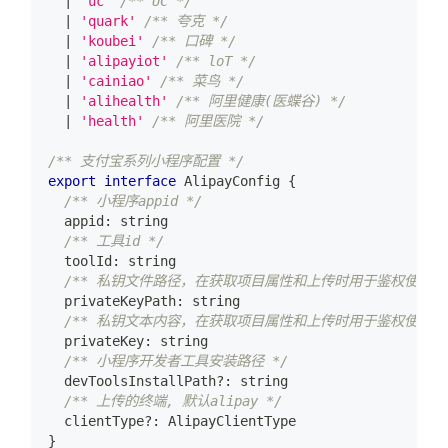
|
'uc'
/** UC */
|
'quark'
/** 夸克 */
|
'koubei'
/** 口碑 */
|
'alipayiot'
/** loT */
|
'cainiao'
/** 菜鸟 */
|
'alihealth'
/** 阿里健康(医蝶谷) */
|
'health'
/** 阿里医院 */
/** 支付宝系列小程序配置 */
export
interface
AlipayConfig
{
/** 小程序appid */
  appid
:
string
/** 工具id */
  toolId
:
string
/** 私钥文件路径，在获取项目属性和上传时用于鉴权使用(priva
  privateKeyPath
:
string
/** 私钥文本内容，在获取项目属性和上传时用于鉴权使用(priva
  privateKey
:
string
/** 小程序开发者工具安装路径 */
  devToolsInstallPath
?
:
string
/** 上传的终端, 默认alipay */
  clientType
?
:
 AlipayClientType
}