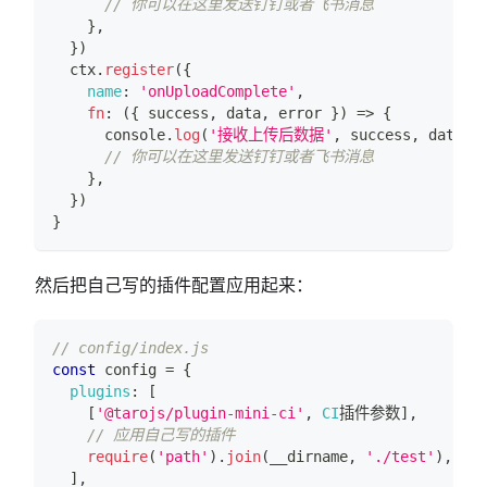
// 你可以在这里发送钉钉或者飞书消息
}
,
}
)
  ctx
.
register
(
{
name
:
'onUploadComplete'
,
fn
:
(
{
 success
,
 data
,
 error 
}
)
=>
{
console
.
log
(
'接收上传后数据'
,
 success
,
 data
,
 
// 你可以在这里发送钉钉或者飞书消息
}
,
}
)
}
然后把自己写的插件配置应用起来：
// config/index.js
const
 config 
=
{
plugins
:
[
[
'@tarojs/plugin-mini-ci'
,
CI
插件参数
]
,
// 应用自己写的插件
require
(
'path'
)
.
join
(
__dirname
,
'./test'
)
,
]
,