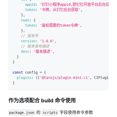
appid
:
'钉钉小程序appid,即钉钉开放平台后台应用管理的
token
:
'令牌，从钉钉后台获取'
,
}
,
swan
:
{
token
:
'鉴权需要的token令牌'
,
}
,
// 版本号
version
:
'1.0.0'
,
// 版本发布描述
desc
:
'版本描述'
,
}
}
const
 config 
=
{
plugins
:
[
[
'@tarojs/plugin-mini-ci'
,
CIPluginFn
]
}
作为选项配合 build 命令使用
的
字段使用命令参数
package.json
scripts