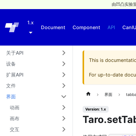
由凹凸实验室
1.x
Taro
Document
Component
API
CanI
关于API
This is documentati
设备
扩展API
For up-to-date docu
文件
界面
tabb
界面
动画
Version: 1.x
Taro.setT
画布
交互