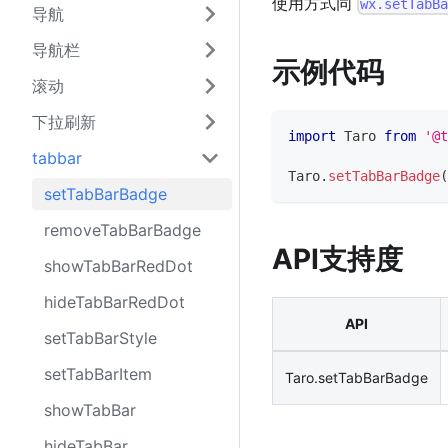
使用方式同
wx.setTabB
导航
导航栏
示例代码
滚动
下拉刷新
import
Taro
from
'@t
tabbar
Taro
.
setTabBarBadge
(
setTabBarBadge
removeTabBarBadge
API支持度
showTabBarRedDot
hideTabBarRedDot
API
setTabBarStyle
setTabBarItem
Taro.setTabBarBadge
showTabBar
hideTabBar