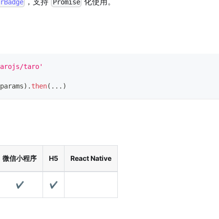
，支持
化使用。
arBadge
Promise
arojs/taro'
params
)
.
then
(
...
)
微信小程序
H5
React Native
✔️
✔️