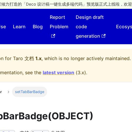
倾力打造的「Deco 设计稿一键生成多端代码」预览版正式上线啦，欢迎
Report
Design draft
Use
Learn
Blog
Problem
code
Ecosy
generation
on for
Taro 文档
1.x
, which is no longer actively maintained.
mentation, see the
latest version
(
3.x
).
ar
setTabBarBadge
abBarBadge(OBJECT)