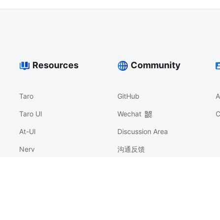
Resources
Community
Taro
GitHub
A
Taro UI
Wechat
C
At-UI
Discussion Area
Nerv
沟通反馈
Athena