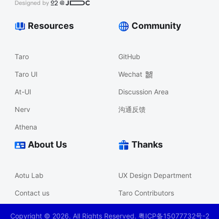
Resources
Community
Taro
GitHub
Taro UI
Wechat
At-UI
Discussion Area
Nerv
沟通反馈
Athena
About Us
Thanks
Aotu Lab
UX Design Department
Contact us
Taro Contributors
Copyright ©
2026
. All Rights Reserved. 粤ICP备15077732号-2