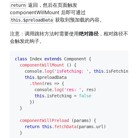
返回，然后在页面触发
return
componentWillMount 后即可通过
获取到预加载的内容。
this.$preloadData
注意：调用跳转方法时需要使用
绝对路径
，相对路径不
会触发此钩子。
class
Index
extends
Component
{
componentWillMount
(
)
{
console
.
log
(
'isFetching: '
,
this
.
isFetching
)
this
.
$preloadData
.
then
(
res
=>
{
console
.
log
(
'res: '
,
 res
)
this
.
isFetching
=
false
}
)
}
componentWillPreload
(
params
)
{
return
this
.
fetchData
(
params
.
url
)
}