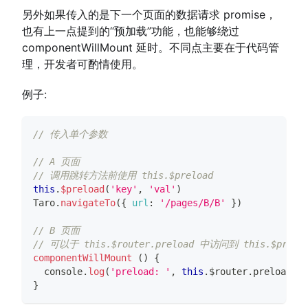
另外如果传入的是下一个页面的数据请求 promise，
也有上一点提到的“预加载”功能，也能够绕过
componentWillMount 延时。不同点主要在于代码管
理，开发者可酌情使用。
例子:
// 传入单个参数
// A 页面
// 调用跳转方法前使用 this.$preload
this
.
$preload
(
'key'
,
'val'
)
Taro
.
navigateTo
(
{
url
:
'/pages/B/B'
}
)
// B 页面
// 可以于 this.$router.preload 中访问到 this.$pre
componentWillMount
(
)
{
console
.
log
(
'preload: '
,
this
.
$router
.
preload
.
ke
}