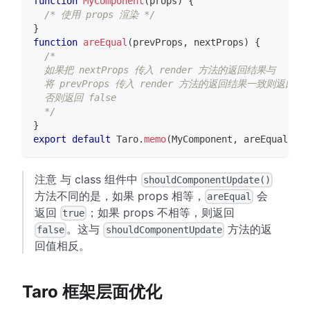
function
MyComponent
(
props
)
{
/* 使用 props 渲染 */
}
function
areEqual
(
prevProps
,
 nextProps
)
{
/*
  如果把 nextProps 传入 render 方法的返回结果与
  将 prevProps 传入 render 方法的返回结果一致则返回 t
  否则返回 false
  */
}
export
default
Taro
.
memo
(
MyComponent
,
 areEqual
)
注意 与 class 组件中
shouldComponentUpdate()
方法不同的是，如果 props 相等，
会
areEqual
返回
；如果 props 不相等，则返回
true
。这与
方法的返
false
shouldComponentUpdate
回值相反。
Taro 框架层面优化