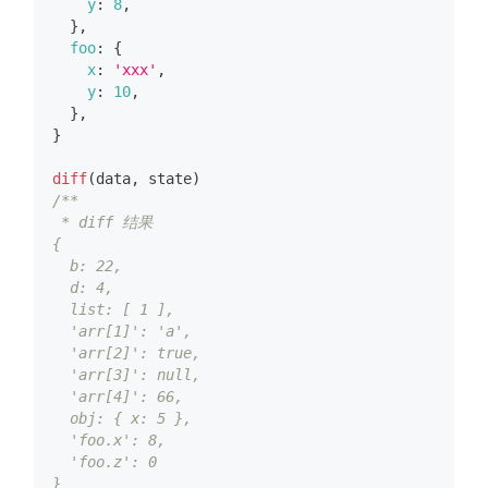
y
:
8
,
}
,
foo
:
{
x
:
'xxx'
,
y
:
10
,
}
,
}
diff
(
data
,
 state
)
/**
 * diff 结果
{
  b: 22,
  d: 4,
  list: [ 1 ],
  'arr[1]': 'a',
  'arr[2]': true,
  'arr[3]': null,
  'arr[4]': 66,
  obj: { x: 5 },
  'foo.x': 8,
  'foo.z': 0
}