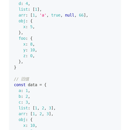
d
:
4
,
list
:
[
1
]
,
arr
:
[
1
,
'a'
,
true
,
null
,
66
]
,
obj
:
{
x
:
5
,
}
,
foo
:
{
x
:
8
,
y
:
10
,
z
:
0
,
}
,
}
// 旧值
const
 data 
=
{
a
:
1
,
b
:
2
,
c
:
3
,
list
:
[
1
,
2
,
3
]
,
arr
:
[
1
,
2
,
3
]
,
obj
:
{
x
:
10
,