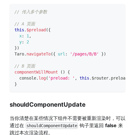
// 传入多个参数
// A 页面
this
.
$preload
(
{
x
:
1
,
y
:
2
}
)
Taro
.
navigateTo
(
{
url
:
'/pages/B/B'
}
)
// B 页面
componentWillMount
(
)
{
console
.
log
(
'preload: '
,
this
.
$router
.
preload
)
}
shouldComponentUpdate
当你清楚在某些情况下组件不需要被重新渲染时，可以
通过在
钩子里返回
false
来
shouldComponentUpdate
跳过本次渲染流程。