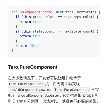
shouldComponentUpdate
(
nextProps
,
 nextState
)
{
if
(
this
.
props
.
color
!==
 nextProps
.
color
)
{
return
true
}
if
(
this
.
state
.
count
!==
 nextState
.
count
)
{
return
true
}
return
false
}
Taro.PureComponent
在大多数情况下，开发者可以让组件继承于
类，而无需手动实现
Taro.PureComponent
。
里实
shouldComponentUpdate
Taro.PureComponent
现了
，它会把新旧 props 和
shouldComponentUpdate
新旧 state 分别做一次浅对比，以避免不必要的渲染。