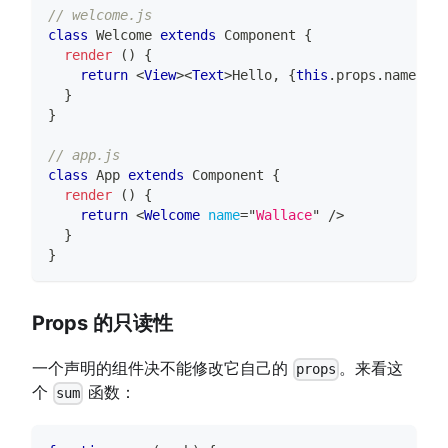
// welcome.js
class
Welcome
extends
Component
{
render
(
)
{
return
<
View
>
<
Text
>
Hello, 
{
this
.
props
.
name
}
</
T
}
}
// app.js
class
App
extends
Component
{
render
(
)
{
return
<
Welcome
name
=
"
Wallace
"
/>
}
}
Props 的只读性
一个声明的组件决不能修改它自己的
。来看这
props
个
函数：
sum