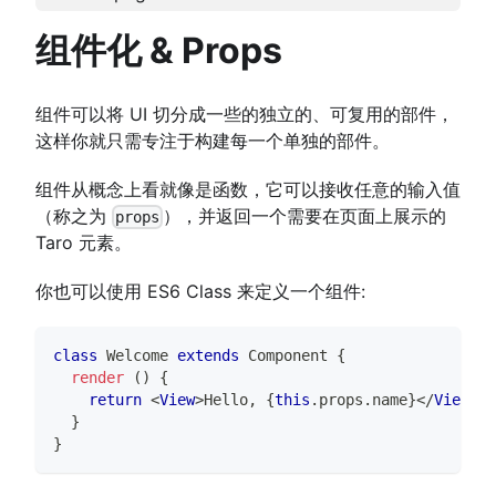
组件化 & Props
组件可以将 UI 切分成一些的独立的、可复用的部件，
这样你就只需专注于构建每一个单独的部件。
组件从概念上看就像是函数，它可以接收任意的输入值
（称之为
），并返回一个需要在页面上展示的
props
Taro 元素。
你也可以使用 ES6 Class 来定义一个组件:
class
Welcome
extends
Component
{
render
(
)
{
return
<
View
>
Hello, 
{
this
.
props
.
name
}
</
View
>
}
}