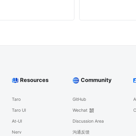
Resources
Community
Taro
GitHub
A
Taro UI
Wechat
C
At-UI
Discussion Area
Nerv
沟通反馈