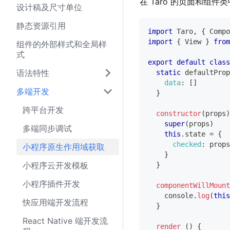
在 Taro 的页面和组件
设计稿及尺寸单位
静态资源引用
import
Taro
,
{
Compo
import
{
View
}
from
组件的外部样式和全局样
式
export
default
class
语法特性
static
 defaultProp
data
:
[
]
多端开发
}
跨平台开发
constructor
(
props
)
super
(
props
)
多端同步调试
this
.
state
=
{
checked
:
 props
小程序原生作用域获取
}
小程序云开发模板
}
小程序插件开发
componentWillMount
console
.
log
(
this
快应用端开发流程
}
React Native 端开发流
render
(
)
{