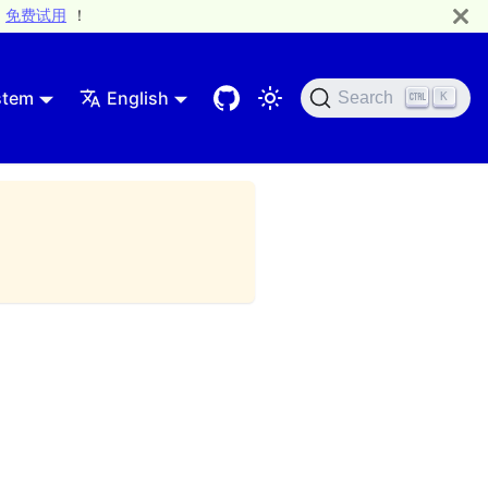
免费试用
！
stem
English
Search
K