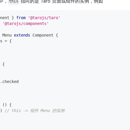
类中，
指向的是 Taro 页面或组件的实例，例如
this
nent
}
from
'@tarojs/taro'
'@tarojs/components'
Menu
extends
Component
{
s 
=
{
{
.
checked
(
)
{
)
// this -> 组件 Menu 的实例